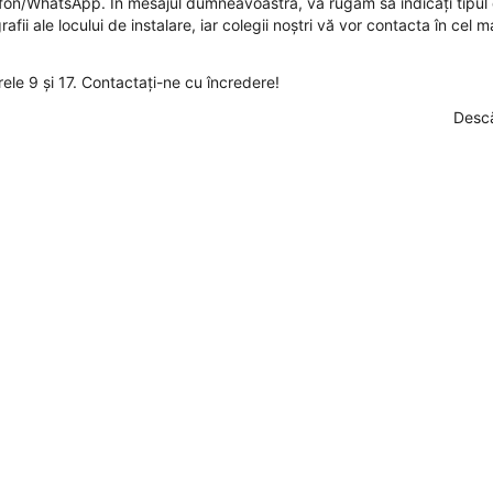
efon/WhatsApp
. În mesajul dumneavoastră, vă rugăm să indicați tipul
fii ale locului de instalare, iar colegii noștri vă vor contacta în cel m
 orele 9 și 17. Contactați-ne cu încredere!
Desc