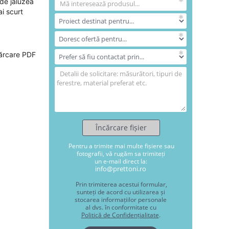
 de jaluzea
ai scurt
ărcare PDF