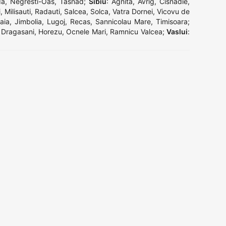
da
,
Negresti-Oas
,
Tasnad
;
Sibiu
:
Agnita
,
Avrig
,
Cisnadie
,
i
,
Milisauti
,
Radauti
,
Salcea
,
Solca
,
Vatra Dornei
,
Vicovu de
aia
,
Jimbolia
,
Lugoj
,
Recas
,
Sannicolau Mare
,
Timisoara
;
,
Dragasani
,
Horezu
,
Ocnele Mari
,
Ramnicu Valcea
;
Vaslui
: