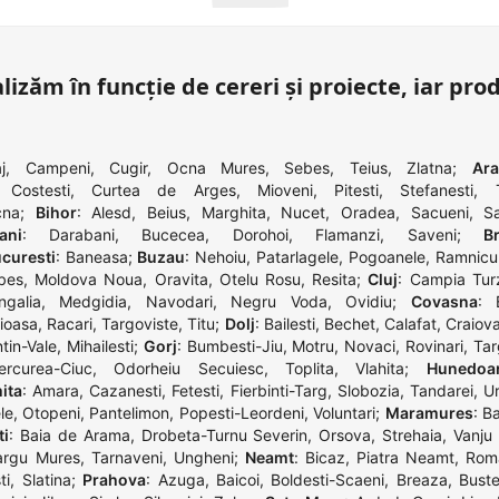
lizăm în funcție de cereri și proiecte, iar pro
j
,
Campeni
,
Cugir
,
Ocna Mures
,
Sebes
,
Teius
,
Zlatna
;
Ar
,
Costesti
,
Curtea de Arges
,
Mioveni
,
Pitesti
,
Stefanesti
,
cna
;
Bihor
:
Alesd
,
Beius
,
Marghita
,
Nucet
,
Oradea
,
Sacueni
,
S
ani
:
Darabani
,
Bucecea
,
Dorohoi
,
Flamanzi
,
Saveni
;
Br
curesti
:
Baneasa
;
Buzau
:
Nehoiu
,
Patarlagele
,
Pogoanele
,
Ramnicu
bes
,
Moldova Noua
,
Oravita
,
Otelu Rosu
,
Resita
;
Cluj
:
Campia Turz
galia
,
Medgidia
,
Navodari
,
Negru Voda
,
Ovidiu
;
Covasna
:
ioasa
,
Racari
,
Targoviste
,
Titu
;
Dolj
:
Bailesti
,
Bechet
,
Calafat
,
Craiov
ntin-Vale
,
Mihailesti
;
Gorj
:
Bumbesti-Jiu
,
Motru
,
Novaci
,
Rovinari
,
Tar
ercurea-Ciuc
,
Odorheiu Secuiesc
,
Toplita
,
Vlahita
;
Hunedoa
ita
:
Amara
,
Cazanesti
,
Fetesti
,
Fierbinti-Targ
,
Slobozia
,
Tandarei
,
Ur
le
,
Otopeni
,
Pantelimon
,
Popesti-Leordeni
,
Voluntari
;
Maramures
:
Ba
ti
:
Baia de Arama
,
Drobeta-Turnu Severin
,
Orsova
,
Strehaia
,
Vanju
argu Mures
,
Tarnaveni
,
Ungheni
;
Neamt
:
Bicaz
,
Piatra Neamt
,
Rom
ti
,
Slatina
;
Prahova
:
Azuga
,
Baicoi
,
Boldesti-Scaeni
,
Breaza
,
Buste