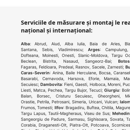
Serviciile de măsurare și montaj le rea
național și internațional:
Alba
:
Abrud
,
Aiud
,
Alba Iulia
,
Baia de Aries
,
Bla
Santana
,
Sebis
,
Vladimirescu
;
Arges
:
Campulung
Dofteana
,
Moinesti
,
Onesti
,
Slanic-Moldova
,
Targu O
Beclean
,
Bistrita
,
Nasaud
,
Sangeorz-Bai
;
Botos
Fagaras
,
Feldioara
,
Predeal
,
Rasnov
,
Sacele
,
Zarnesti
;
Bu
Caras-Severin
:
Anina
,
Baile Herculane
,
Bocsa
,
Caranse
Basarabi
,
Cernavoda
,
Harsova
,
Eforie
,
Mamaia
,
Man
Secuiesc
;
Dambovita
:
Fieni
,
Gaesti
,
Holboca
,
Moreni
,
Puc
Liesti
,
Matca
,
Pechea
,
Targu Bujor
,
Tecuci
;
Giurgiu
:
Boli
Balan
,
Borsec
,
Cristuru Secuiesc
,
Gheorgheni
,
Mi
Orastie
,
Petrila
,
Petrosani
,
Simeria
,
Uricani
,
Vulcan
;
Ialom
Frumos
,
Tomesti
;
Ilfov
:
Bragadiru
,
Buftea
,
Chitila
,
Magure
Targu Lapus
,
Tautii-Magheraus
,
Viseu de Sus
;
Mehedin
Sangeorgiu de Padure
,
Sarmasu
,
Sighisoara
,
Sovata
,
T
Corabia
,
Draganesti-Olt
,
Piatra-Olt
,
Potcoava
,
Scornices