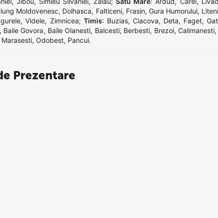
niei
,
Jibou
,
Simleu Silvaniei
,
Zalau
;
Satu Mare
:
Ardud
,
Carei
,
Liva
lung Moldovenesc
,
Dolhasca
,
Falticeni
,
Frasin
,
Gura Humorului
,
Liten
gurele
,
Videle
,
Zimnicea
;
Timis
:
Buzias
,
Ciacova
,
Deta
,
Faget
,
Gat
,
Baile Govora
,
Baile Olanesti
,
Balcesti
,
Berbesti
,
Brezoi
,
Calimanesti
,
Marasesti
,
Odobest
,
Pancui
.
e Prezentare