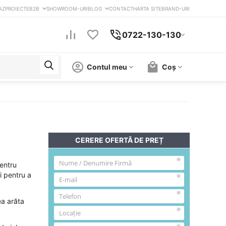
AZ
PROIECTE
B2B
SHOWROOM-URI
BLOG
CONTACT
HARTA SITE
BRAND-URI
0722-130-130
Contul meu
Coș
CERERE OFERTĂ DE PREȚ
pentru
i pentru a
ea arăta