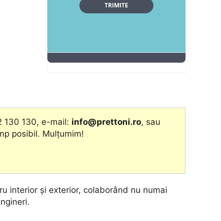
2 130 130, e-mail:
info@prettoni.ro
, sau
imp posibil. Mulțumim!
u interior și exterior, colaborând nu numai
ingineri.