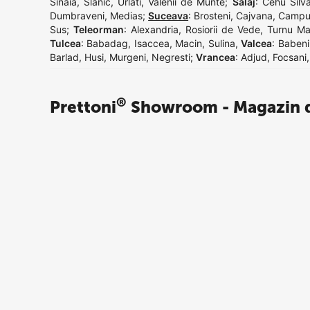
Sinaia
,
Slanic
,
Urlati
,
Valenii de Munte
;
Salaj
:
Cehu Silva
Dumbraveni
,
Medias
;
Suceava
:
Brosteni
,
Cajvana
,
Campu
Sus
;
Teleorman
:
Alexandria
,
Rosiorii de Vede
,
Turnu Ma
Tulcea
:
Babadag
,
Isaccea
,
Macin
,
Sulina
,
Valcea
:
Babeni
Barlad
,
Husi
,
Murgeni
,
Negresti
;
Vrancea
:
Adjud
,
Focsani
®
Prettoni
Showroom - Magazin d