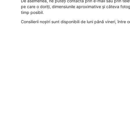
De asemenea, ne puteți contacta prin
e-mail
sau prin
tel
pe care o doriți, dimensiunile aproximative și câteva fotogra
timp posibil.
Consilierii noștri sunt disponibili de luni până vineri, între