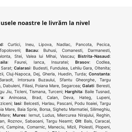
dusele noastre le livrăm la nivel
ad
:
Curtici
,
Ineu
,
Lipova
,
Nadlac
,
Pancota
,
Pecica
,
Topoloveni
;
Bacau
:
Buhusi
,
Comanesti
,
Darmanesti
,
alonta
,
Stei
,
Valea lui Mihai
,
Vascau
;
Bistrita-Nasaud
:
aila
:
Faurei
,
Ianca
,
Insuratei
;
Brasov
:
Codlea
,
 Sarat
;
Calarasi
:
Budesti
,
Fundulea
,
Lehliu Gara
,
Oltenita
;
ii
,
Cluj-Napoca
,
Dej
,
Gherla
,
Huedin
,
Turda
;
Constanta
:
Baraolt
,
Intorsura Buzaului
,
Sfantu Gheorghe
,
Targu
a
,
Dabuleni
,
Filiasi
,
Poiana Mare
,
Segarcea
;
Galati
:
Beresti
,
gu Jiu
,
Ticleni
,
Tismana
,
Turceni
;
Harghita
:
Baile Tusnad
,
ra
:
Aninoasa
,
Brad
,
Calan
,
Deva
,
Hateg
,
Lupeni
,
ziceni
;
Iasi
:
Belcesti
,
Harlau
,
Pascani
,
Podu Iloaiei
,
Targu
ia Mare
,
Baia Sprie
,
Borsa
,
Sighetu Marmatiei
,
Silimeghiu
,
 Mare
;
Mures
:
Iernut
,
Ludus
,
Miercurea Nirajului
,
Reghin
,
an
,
Roznov
,
Sabaoani
,
Targu Neamt
;
Olt
:
Bals
,
Caracal
,
ni
,
Campina
,
Comarnic
,
Maneciu
,
Mizil
,
Ploiesti
,
Plopeni
,