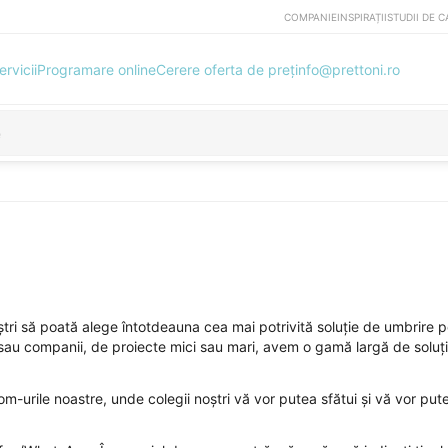
COMPANIE
INSPIRAȚII
STUDII DE C
ervicii
Programare online
Cerere oferta de preț
info@prettoni.ro
noștri să poată alege întotdeauna cea mai potrivită soluție de umbrire 
ii sau companii, de proiecte mici sau mari, avem o gamă largă de soluți
om-urile noastre, unde colegii noștri vă vor putea sfătui și vă vor put