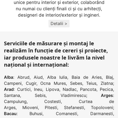
unice pentru interior și exterior, colaborând
nu numai cu clienţi finali ci și cu arhitecţi,
designeri de interior/exterior și ingineri.
Detalii >
Serviciile de măsurare și montaj le
realizăm în funcție de cereri și proiecte,
iar produsele noastre le livrăm la nivel
național și internațional:
Alba
:
Abrud
,
Aiud
,
Alba Iulia
,
Baia de Aries
,
Blaj
,
Campeni
,
Cugir
,
Ocna Mures
,
Sebes
,
Teius
,
Zlatna
;
Arad
:
Curtici
,
Ineu
,
Lipova
,
Nadlac
,
Pancota
,
Pecica
,
Santana
,
Sebis
,
Vladimirescu
;
Arges
:
Campulung
,
Costesti
,
Curtea de
Arges
,
Mioveni
,
Pitesti
,
Stefanesti
,
Topoloveni
;
Bacau
:
Buhusi
,
Comanesti
,
Darmanesti
,