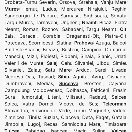
Drobeta-Turnu Severin
,
Orsova
,
Strehaia
,
Vanju Mare
;
Mures
:
Iernut
,
Ludus
,
Miercurea Nirajului
,
Reghin
,
Sangeorgiu de Padure
,
Sarmasu
,
Sighisoara
,
Sovata
,
Targu Mures
,
Tarnaveni
,
Ungheni
;
Neamt
:
Bicaz
,
Piatra
Neamt
,
Roman
,
Roznov
,
Sabaoani
,
Targu Neamt
;
Olt
:
Bals
,
Caracal
,
Corabia
,
Draganesti-Olt
,
Piatra-Olt
,
Potcoava
,
Scornicesti
,
Slatina
;
Prahova
:
Azuga
,
Baicoi
,
Boldesti-Scaeni
,
Breaza
,
Busteni
,
Campina
,
Comarnic
,
Maneciu
,
Mizil
,
Ploiesti
,
Plopeni
,
Sinaia
,
Slanic
,
Urlati
,
Valenii de Munte
;
Salaj
:
Cehu Silvaniei
,
Jibou
,
Simleu
Silvaniei
,
Zalau
;
Satu Mare
:
Ardud
,
Carei
,
Livada
,
Negresti-Oas
,
Tasnad
;
Sibiu
:
Agnita
,
Avrig
,
Cisnadie
,
Dumbraveni
,
Medias
;
Suceava
:
Brosteni
,
Cajvana
,
Campulung Moldovenesc
,
Dolhasca
,
Falticeni
,
Frasin
,
Gura Humorului
,
Liteni
,
Milisauti
,
Radauti
,
Salcea
,
Solca
,
Vatra Dornei
,
Vicovu de Sus
;
Teleorman
:
Alexandria
,
Rosiorii de Vede
,
Turnu Magurele
,
Videle
,
Zimnicea
;
Timis
:
Buzias
,
Ciacova
,
Deta
,
Faget
,
Gataia
,
Jimbolia
,
Lugoj
,
Recas
,
Sannicolau Mare
,
Timisoara
;
Tulcea
:
Babadag
,
Isaccea
,
Macin
,
Sulina
,
Valcea
: