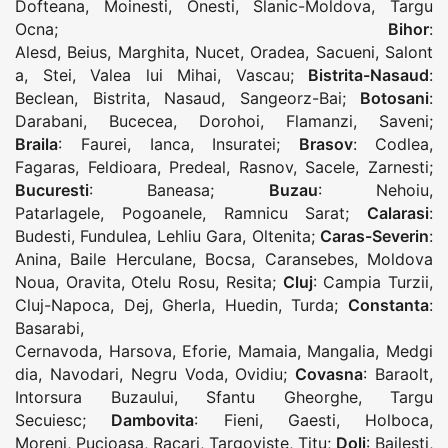
Dofteana
,
Moinesti
,
Onesti
,
Slanic-Moldova
,
Targu
Ocna
;
Bihor
:
Alesd
,
Beius
,
Marghita
,
Nucet
,
Oradea
,
Sacueni
,
Salont
a
,
Stei
,
Valea lui Mihai
,
Vascau
;
Bistrita-Nasaud
:
Beclean
,
Bistrita
,
Nasaud
,
Sangeorz-Bai
;
Botosani
:
Darabani
,
Bucecea
,
Dorohoi
,
Flamanzi
,
Saveni
;
Braila
:
Faurei
,
Ianca
,
Insuratei
;
Brasov
:
Codlea
,
Fagaras
,
Feldioara
,
Predeal
,
Rasnov
,
Sacele
,
Zarnesti
;
Bucuresti
:
Baneasa
;
Buzau
:
Nehoiu
,
Patarlagele
,
Pogoanele
,
Ramnicu Sarat
;
Calarasi
:
Budesti
,
Fundulea
,
Lehliu Gara
,
Oltenita
;
Caras-Severin
:
Anina
,
Baile Herculane
,
Bocsa
,
Caransebes
,
Moldova
Noua
,
Oravita
,
Otelu Rosu
,
Resita
;
Cluj
:
Campia Turzii
,
Cluj-Napoca
,
Dej
,
Gherla
,
Huedin
,
Turda
;
Constanta
:
Basarabi
,
Cernavoda
,
Harsova
,
Eforie
,
Mamaia
,
Mangalia
,
Medgi
dia
,
Navodari
,
Negru Voda
,
Ovidiu
;
Covasna
:
Baraolt
,
Intorsura Buzaului
,
Sfantu Gheorghe
,
Targu
Secuiesc
;
Dambovita
:
Fieni
,
Gaesti
,
Holboca
,
Moreni
,
Pucioasa
,
Racari
,
Targoviste
,
Titu
;
Dolj
:
Bailesti
,