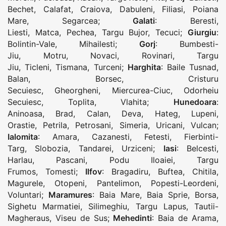
Bechet
,
Calafat
,
Craiova
,
Dabuleni
,
Filiasi
,
Poiana
Mare
,
Segarcea
;
Galati
:
Beresti
,
Liesti
,
Matca
,
Pechea
,
Targu Bujor
,
Tecuci
;
Giurgiu
:
Bolintin-Vale
,
Mihailesti
;
Gorj
:
Bumbesti-
Jiu
,
Motru
,
Novaci
,
Rovinari
,
Targu
Jiu
,
Ticleni
,
Tismana
,
Turceni
;
Harghita
:
Baile Tusnad
,
Balan
,
Borsec
,
Cristuru
Secuiesc
,
Gheorgheni
,
Miercurea-Ciuc
,
Odorheiu
Secuiesc
,
Toplita
,
Vlahita
;
Hunedoara
:
Aninoasa
,
Brad
,
Calan
,
Deva
,
Hateg
,
Lupeni
,
Orastie
,
Petrila
,
Petrosani
,
Simeria
,
Uricani
,
Vulcan
;
Ialomita
:
Amara
,
Cazanesti
,
Fetesti
,
Fierbinti-
Targ
,
Slobozia
,
Tandarei
,
Urziceni
;
Iasi
:
Belcesti
,
Harlau
,
Pascani
,
Podu Iloaiei
,
Targu
Frumos
,
Tomesti
;
Ilfov
:
Bragadiru
,
Buftea
,
Chitila
,
Magurele
,
Otopeni
,
Pantelimon
,
Popesti-Leordeni
,
Voluntari
;
Maramures
:
Baia Mare
,
Baia Sprie
,
Borsa
,
Sighetu Marmatiei
,
Silimeghiu
,
Targu Lapus
,
Tautii-
Magheraus
,
Viseu de Sus
;
Mehedinti
:
Baia de Arama
,