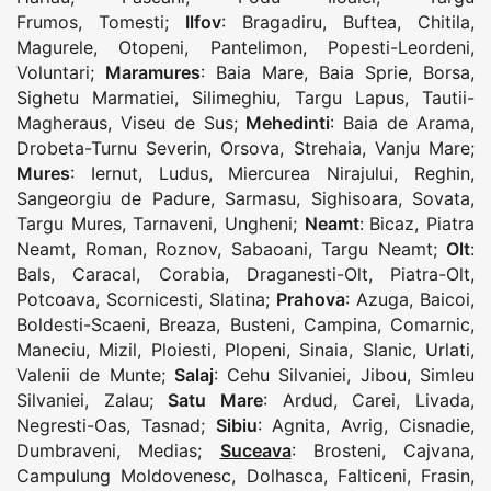
Frumos
,
Tomesti
;
Ilfov
:
Bragadiru
,
Buftea
,
Chitila
,
Magurele
,
Otopeni
,
Pantelimon
,
Popesti-Leordeni
,
Voluntari
;
Maramures
:
Baia Mare
,
Baia Sprie
,
Borsa
,
Sighetu Marmatiei
,
Silimeghiu
,
Targu Lapus
,
Tautii-
Magheraus
,
Viseu de Sus
;
Mehedinti
:
Baia de Arama
,
Drobeta-Turnu Severin
,
Orsova
,
Strehaia
,
Vanju Mare
;
Mures
:
Iernut
,
Ludus
,
Miercurea Nirajului
,
Reghin
,
Sangeorgiu de Padure
,
Sarmasu
,
Sighisoara
,
Sovata
,
Targu Mures
,
Tarnaveni
,
Ungheni
;
Neamt
:
Bicaz
,
Piatra
Neamt
,
Roman
,
Roznov
,
Sabaoani
,
Targu Neamt
;
Olt
:
Bals
,
Caracal
,
Corabia
,
Draganesti-Olt
,
Piatra-Olt
,
Potcoava
,
Scornicesti
,
Slatina
;
Prahova
:
Azuga
,
Baicoi
,
Boldesti-Scaeni
,
Breaza
,
Busteni
,
Campina
,
Comarnic
,
Maneciu
,
Mizil
,
Ploiesti
,
Plopeni
,
Sinaia
,
Slanic
,
Urlati
,
Valenii de Munte
;
Salaj
:
Cehu Silvaniei
,
Jibou
,
Simleu
Silvaniei
,
Zalau
;
Satu Mare
:
Ardud
,
Carei
,
Livada
,
Negresti-Oas
,
Tasnad
;
Sibiu
:
Agnita
,
Avrig
,
Cisnadie
,
Dumbraveni
,
Medias
;
Suceava
:
Brosteni
,
Cajvana
,
Campulung Moldovenesc
,
Dolhasca
,
Falticeni
,
Frasin
,