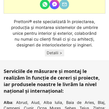
Prettoni® este specializată în proiectarea,
producţia și montarea sistemelor de umbrire
unice pentru interior și exterior, colaborând
nu numai cu clienţi finali ci și cu arhitecţi,
designeri de interior/exterior și ingineri.
Detalii >
Serviciile de măsurare și montaj le
realizăm în funcție de cereri și proiecte,
iar produsele noastre le livrăm la nivel
național și internațional:
Alba
:
Abrud
,
Aiud
,
Alba Iulia
,
Baia de Aries
,
Blaj
,
Campeni
,
Cugir
,
Ocna Mures
,
Sebes
,
Teius
,
Zlatna
;