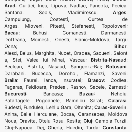
Arad
:
Curtici
,
Ineu
,
Lipova
,
Nadlac
,
Pancota
,
Pecica
,
Santana
,
Sebis
,
Vladimirescu
;
Arges
:
Campulung
,
Costesti
,
Curtea de
Arges
,
Mioveni
,
Pitesti
,
Stefanesti
,
Topoloveni
;
Bacau
:
Buhusi
,
Comanesti
,
Darmanesti
,
Dofteana
,
Moinesti
,
Onesti
,
Slanic-Moldova
,
Targu
Ocna
;
Bihor
:
Alesd
,
Beius
,
Marghita
,
Nucet
,
Oradea
,
Sacueni
,
Salont
a
,
Stei
,
Valea lui Mihai
,
Vascau
;
Bistrita-Nasaud
:
Beclean
,
Bistrita
,
Nasaud
,
Sangeorz-Bai
;
Botosani
:
Darabani
,
Bucecea
,
Dorohoi
,
Flamanzi
,
Saveni
;
Braila
:
Faurei
,
Ianca
,
Insuratei
;
Brasov
:
Codlea
,
Fagaras
,
Feldioara
,
Predeal
,
Rasnov
,
Sacele
,
Zarnesti
;
Bucuresti
:
Baneasa
;
Buzau
:
Nehoiu
,
Patarlagele
,
Pogoanele
,
Ramnicu Sarat
;
Calarasi
:
Budesti
,
Fundulea
,
Lehliu Gara
,
Oltenita
;
Caras-Severin
:
Anina
,
Baile Herculane
,
Bocsa
,
Caransebes
,
Moldova
Noua
,
Oravita
,
Otelu Rosu
,
Resita
;
Cluj
:
Campia Turzii
,
Cluj-Napoca
,
Dej
,
Gherla
,
Huedin
,
Turda
;
Constanta
: