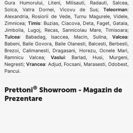
Gura Humorului
,
Liteni
,
Milisauti
,
Radauti
,
Salcea
,
Solca
,
Vatra Dornei
,
Vicovu de Sus
;
Teleorman
:
Alexandria
,
Rosiorii de Vede
,
Turnu Magurele
,
Videle
,
Zimnicea
;
Timis
:
Buzias
,
Ciacova
,
Deta
,
Faget
,
Gataia
,
Jimbolia
,
Lugoj
,
Recas
,
Sannicolau Mare
,
Timisoara
;
Tulcea
:
Babadag
,
Isaccea
,
Macin
,
Sulina
,
Valcea
:
Babeni
,
Baile Govora
,
Baile Olanesti
,
Balcesti
,
Berbesti
,
Brezoi
,
Calimanesti
,
Dragasani
,
Horezu
,
Ocnele Mari
,
Ramnicu Valcea
;
Vaslui
:
Barlad
,
Husi
,
Murgeni
,
Negresti
;
Vrancea
:
Adjud
,
Focsani
,
Marasesti
,
Odobest
,
Pancui
.
®
Prettoni
Showroom - Magazin de
Prezentare