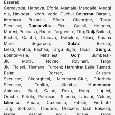
Basarabi
,
Cernavoda
,
Harsova
,
Eforie
,
Mamaia
,
Mangalia
,
Medgi
dia
,
Navodari
,
Negru Voda
,
Ovidiu
;
Covasna
:
Baraolt
,
Intorsura Buzaului
,
Sfantu Gheorghe
,
Targu
Secuiesc
;
Dambovita
:
Fieni
,
Gaesti
,
Holboca
,
Moreni
,
Pucioasa
,
Racari
,
Targoviste
,
Titu
;
Dolj
:
Bailesti
,
Bechet
,
Calafat
,
Craiova
,
Dabuleni
,
Filiasi
,
Poiana
Mare
,
Segarcea
;
Galati
:
Beresti
,
Liesti
,
Matca
,
Pechea
,
Targu Bujor
,
Tecuci
;
Giurgiu
:
Bolintin-Vale
,
Mihailesti
;
Gorj
:
Bumbesti-
Jiu
,
Motru
,
Novaci
,
Rovinari
,
Targu
Jiu
,
Ticleni
,
Tismana
,
Turceni
;
Harghita
:
Baile Tusnad
,
Balan
,
Borsec
,
Cristuru
Secuiesc
,
Gheorgheni
,
Miercurea-Ciuc
,
Odorheiu
Secuiesc
,
Toplita
,
Vlahita
;
Hunedoara
:
Aninoasa
,
Brad
,
Calan
,
Deva
,
Hateg
,
Lupeni
,
Orastie
,
Petrila
,
Petrosani
,
Simeria
,
Uricani
,
Vulcan
;
Ialomita
:
Amara
,
Cazanesti
,
Fetesti
,
Fierbinti-
Targ
,
Slobozia
,
Tandarei
,
Urziceni
;
Iasi
:
Belcesti
,
Harlau
,
Pascani
,
Podu Iloaiei
,
Targu