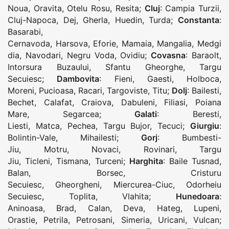
Noua
,
Oravita
,
Otelu Rosu
,
Resita
;
Cluj
:
Campia Turzii
,
Cluj-Napoca
,
Dej
,
Gherla
,
Huedin
,
Turda
;
Constanta
:
Basarabi
,
Cernavoda
,
Harsova
,
Eforie
,
Mamaia
,
Mangalia
,
Medgi
dia
,
Navodari
,
Negru Voda
,
Ovidiu
;
Covasna
:
Baraolt
,
Intorsura Buzaului
,
Sfantu Gheorghe
,
Targu
Secuiesc
;
Dambovita
:
Fieni
,
Gaesti
,
Holboca
,
Moreni
,
Pucioasa
,
Racari
,
Targoviste
,
Titu
;
Dolj
:
Bailesti
,
Bechet
,
Calafat
,
Craiova
,
Dabuleni
,
Filiasi
,
Poiana
Mare
,
Segarcea
;
Galati
:
Beresti
,
Liesti
,
Matca
,
Pechea
,
Targu Bujor
,
Tecuci
;
Giurgiu
:
Bolintin-Vale
,
Mihailesti
;
Gorj
:
Bumbesti-
Jiu
,
Motru
,
Novaci
,
Rovinari
,
Targu
Jiu
,
Ticleni
,
Tismana
,
Turceni
;
Harghita
:
Baile Tusnad
,
Balan
,
Borsec
,
Cristuru
Secuiesc
,
Gheorgheni
,
Miercurea-Ciuc
,
Odorheiu
Secuiesc
,
Toplita
,
Vlahita
;
Hunedoara
:
Aninoasa
,
Brad
,
Calan
,
Deva
,
Hateg
,
Lupeni
,
Orastie
,
Petrila
,
Petrosani
,
Simeria
,
Uricani
,
Vulcan
;