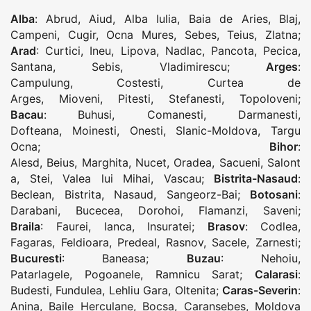
Alba
:
Abrud
,
Aiud
,
Alba Iulia
,
Baia de Aries
,
Blaj
,
Campeni
,
Cugir
,
Ocna Mures
,
Sebes
,
Teius
,
Zlatna
;
Arad
:
Curtici
,
Ineu
,
Lipova
,
Nadlac
,
Pancota
,
Pecica
,
Santana
,
Sebis
,
Vladimirescu
;
Arges
:
Campulung
,
Costesti
,
Curtea de
Arges
,
Mioveni
,
Pitesti
,
Stefanesti
,
Topoloveni
;
Bacau
:
Buhusi
,
Comanesti
,
Darmanesti
,
Dofteana
,
Moinesti
,
Onesti
,
Slanic-Moldova
,
Targu
Ocna
;
Bihor
:
Alesd
,
Beius
,
Marghita
,
Nucet
,
Oradea
,
Sacueni
,
Salont
a
,
Stei
,
Valea lui Mihai
,
Vascau
;
Bistrita-Nasaud
:
Beclean
,
Bistrita
,
Nasaud
,
Sangeorz-Bai
;
Botosani
:
Darabani
,
Bucecea
,
Dorohoi
,
Flamanzi
,
Saveni
;
Braila
:
Faurei
,
Ianca
,
Insuratei
;
Brasov
:
Codlea
,
Fagaras
,
Feldioara
,
Predeal
,
Rasnov
,
Sacele
,
Zarnesti
;
Bucuresti
:
Baneasa
;
Buzau
:
Nehoiu
,
Patarlagele
,
Pogoanele
,
Ramnicu Sarat
;
Calarasi
:
Budesti
,
Fundulea
,
Lehliu Gara
,
Oltenita
;
Caras-Severin
:
Anina
,
Baile Herculane
,
Bocsa
,
Caransebes
,
Moldova