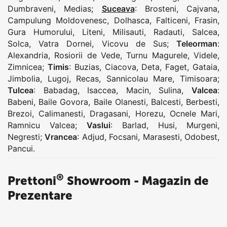
Dumbraveni
,
Medias
;
Suceava
:
Brosteni
,
Cajvana
,
Campulung Moldovenesc
,
Dolhasca
,
Falticeni
,
Frasin
,
Gura Humorului
,
Liteni
,
Milisauti
,
Radauti
,
Salcea
,
Solca
,
Vatra Dornei
,
Vicovu de Sus
;
Teleorman
:
Alexandria
,
Rosiorii de Vede
,
Turnu Magurele
,
Videle
,
Zimnicea
;
Timis
:
Buzias
,
Ciacova
,
Deta
,
Faget
,
Gataia
,
Jimbolia
,
Lugoj
,
Recas
,
Sannicolau Mare
,
Timisoara
;
Tulcea
:
Babadag
,
Isaccea
,
Macin
,
Sulina
,
Valcea
:
Babeni
,
Baile Govora
,
Baile Olanesti
,
Balcesti
,
Berbesti
,
Brezoi
,
Calimanesti
,
Dragasani
,
Horezu
,
Ocnele Mari
,
Ramnicu Valcea
;
Vaslui
:
Barlad
,
Husi
,
Murgeni
,
Negresti
;
Vrancea
:
Adjud
,
Focsani
,
Marasesti
,
Odobest
,
Pancui
.
®
Prettoni
Showroom - Magazin de
Prezentare