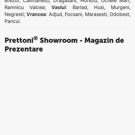
Brezoi
,
Calimanesti
,
Dragasani
,
Horezu
,
Ocnele Mari
,
Ramnicu Valcea
;
Vaslui
:
Barlad
,
Husi
,
Murgeni
,
Negresti
;
Vrancea
:
Adjud
,
Focsani
,
Marasesti
,
Odobest
,
Pancui
.
®
Prettoni
Showroom - Magazin de
Prezentare