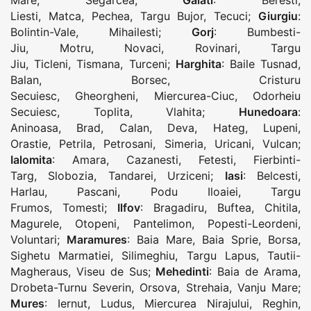
Mare
,
Segarcea
;
Galati
:
Beresti
,
Liesti
,
Matca
,
Pechea
,
Targu Bujor
,
Tecuci
;
Giurgiu
:
Bolintin-Vale
,
Mihailesti
;
Gorj
:
Bumbesti-
Jiu
,
Motru
,
Novaci
,
Rovinari
,
Targu
Jiu
,
Ticleni
,
Tismana
,
Turceni
;
Harghita
:
Baile Tusnad
,
Balan
,
Borsec
,
Cristuru
Secuiesc
,
Gheorgheni
,
Miercurea-Ciuc
,
Odorheiu
Secuiesc
,
Toplita
,
Vlahita
;
Hunedoara
:
Aninoasa
,
Brad
,
Calan
,
Deva
,
Hateg
,
Lupeni
,
Orastie
,
Petrila
,
Petrosani
,
Simeria
,
Uricani
,
Vulcan
;
Ialomita
:
Amara
,
Cazanesti
,
Fetesti
,
Fierbinti-
Targ
,
Slobozia
,
Tandarei
,
Urziceni
;
Iasi
:
Belcesti
,
Harlau
,
Pascani
,
Podu Iloaiei
,
Targu
Frumos
,
Tomesti
;
Ilfov
:
Bragadiru
,
Buftea
,
Chitila
,
Magurele
,
Otopeni
,
Pantelimon
,
Popesti-Leordeni
,
Voluntari
;
Maramures
:
Baia Mare
,
Baia Sprie
,
Borsa
,
Sighetu Marmatiei
,
Silimeghiu
,
Targu Lapus
,
Tautii-
Magheraus
,
Viseu de Sus
;
Mehedinti
:
Baia de Arama
,
Drobeta-Turnu Severin
,
Orsova
,
Strehaia
,
Vanju Mare
;
Mures
:
Iernut
,
Ludus
,
Miercurea Nirajului
,
Reghin
,