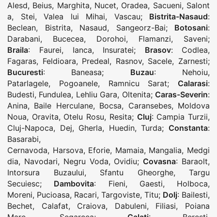
Alesd
,
Beius
,
Marghita
,
Nucet
,
Oradea
,
Sacueni
,
Salont
a
,
Stei
,
Valea lui Mihai
,
Vascau
;
Bistrita-Nasaud
:
Beclean
,
Bistrita
,
Nasaud
,
Sangeorz-Bai
;
Botosani
:
Darabani
,
Bucecea
,
Dorohoi
,
Flamanzi
,
Saveni
;
Braila
:
Faurei
,
Ianca
,
Insuratei
;
Brasov
:
Codlea
,
Fagaras
,
Feldioara
,
Predeal
,
Rasnov
,
Sacele
,
Zarnesti
;
Bucuresti
:
Baneasa
;
Buzau
:
Nehoiu
,
Patarlagele
,
Pogoanele
,
Ramnicu Sarat
;
Calarasi
:
Budesti
,
Fundulea
,
Lehliu Gara
,
Oltenita
;
Caras-Severin
:
Anina
,
Baile Herculane
,
Bocsa
,
Caransebes
,
Moldova
Noua
,
Oravita
,
Otelu Rosu
,
Resita
;
Cluj
:
Campia Turzii
,
Cluj-Napoca
,
Dej
,
Gherla
,
Huedin
,
Turda
;
Constanta
:
Basarabi
,
Cernavoda
,
Harsova
,
Eforie
,
Mamaia
,
Mangalia
,
Medgi
dia
,
Navodari
,
Negru Voda
,
Ovidiu
;
Covasna
:
Baraolt
,
Intorsura Buzaului
,
Sfantu Gheorghe
,
Targu
Secuiesc
;
Dambovita
:
Fieni
,
Gaesti
,
Holboca
,
Moreni
,
Pucioasa
,
Racari
,
Targoviste
,
Titu
;
Dolj
:
Bailesti
,
Bechet
,
Calafat
,
Craiova
,
Dabuleni
,
Filiasi
,
Poiana