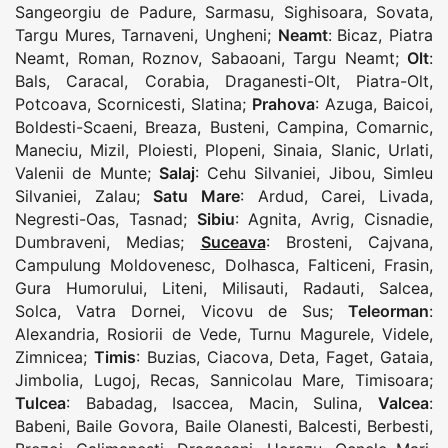
Sangeorgiu de Padure
,
Sarmasu
,
Sighisoara
,
Sovata
,
Targu Mures
,
Tarnaveni
,
Ungheni
;
Neamt
:
Bicaz
,
Piatra
Neamt
,
Roman
,
Roznov
,
Sabaoani
,
Targu Neamt
;
Olt
:
Bals
,
Caracal
,
Corabia
,
Draganesti-Olt
,
Piatra-Olt
,
Potcoava
,
Scornicesti
,
Slatina
;
Prahova
:
Azuga
,
Baicoi
,
Boldesti-Scaeni
,
Breaza
,
Busteni
,
Campina
,
Comarnic
,
Maneciu
,
Mizil
,
Ploiesti
,
Plopeni
,
Sinaia
,
Slanic
,
Urlati
,
Valenii de Munte
;
Salaj
:
Cehu Silvaniei
,
Jibou
,
Simleu
Silvaniei
,
Zalau
;
Satu Mare
:
Ardud
,
Carei
,
Livada
,
Negresti-Oas
,
Tasnad
;
Sibiu
:
Agnita
,
Avrig
,
Cisnadie
,
Dumbraveni
,
Medias
;
Suceava
:
Brosteni
,
Cajvana
,
Campulung Moldovenesc
,
Dolhasca
,
Falticeni
,
Frasin
,
Gura Humorului
,
Liteni
,
Milisauti
,
Radauti
,
Salcea
,
Solca
,
Vatra Dornei
,
Vicovu de Sus
;
Teleorman
:
Alexandria
,
Rosiorii de Vede
,
Turnu Magurele
,
Videle
,
Zimnicea
;
Timis
:
Buzias
,
Ciacova
,
Deta
,
Faget
,
Gataia
,
Jimbolia
,
Lugoj
,
Recas
,
Sannicolau Mare
,
Timisoara
;
Tulcea
:
Babadag
,
Isaccea
,
Macin
,
Sulina
,
Valcea
:
Babeni
,
Baile Govora
,
Baile Olanesti
,
Balcesti
,
Berbesti
,