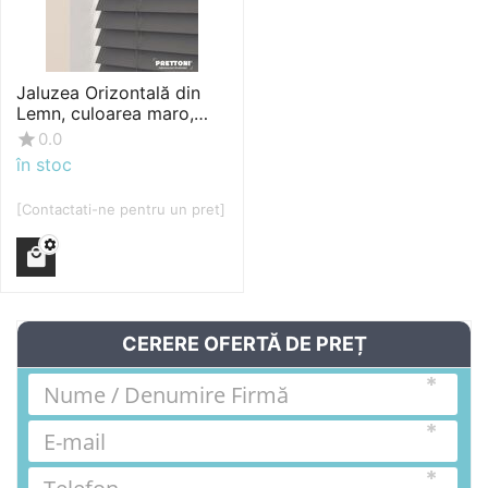
Jaluzea Orizontală din
Lemn, culoarea maro,
fabricată pe măsură
0.0
în stoc
[Contactati-ne pentru un pret]
CERERE OFERTĂ DE PREȚ