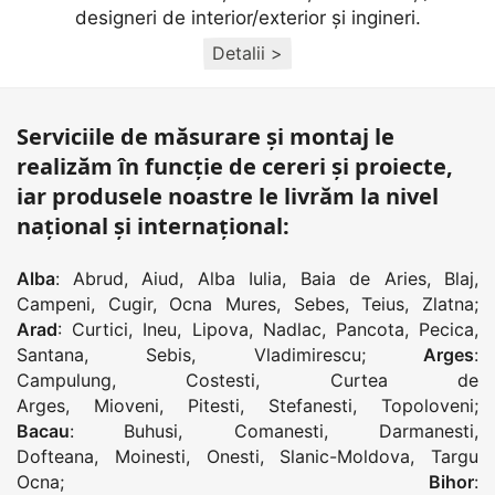
designeri de interior/exterior și ingineri.
Detalii >
Serviciile de măsurare și montaj le
realizăm în funcție de cereri și proiecte,
iar produsele noastre le livrăm la nivel
național și internațional:
Alba
:
Abrud
,
Aiud
,
Alba Iulia
,
Baia de Aries
,
Blaj
,
Campeni
,
Cugir
,
Ocna Mures
,
Sebes
,
Teius
,
Zlatna
;
Arad
:
Curtici
,
Ineu
,
Lipova
,
Nadlac
,
Pancota
,
Pecica
,
Santana
,
Sebis
,
Vladimirescu
;
Arges
:
Campulung
,
Costesti
,
Curtea de
Arges
,
Mioveni
,
Pitesti
,
Stefanesti
,
Topoloveni
;
Bacau
:
Buhusi
,
Comanesti
,
Darmanesti
,
Dofteana
,
Moinesti
,
Onesti
,
Slanic-Moldova
,
Targu
Ocna
;
Bihor
: