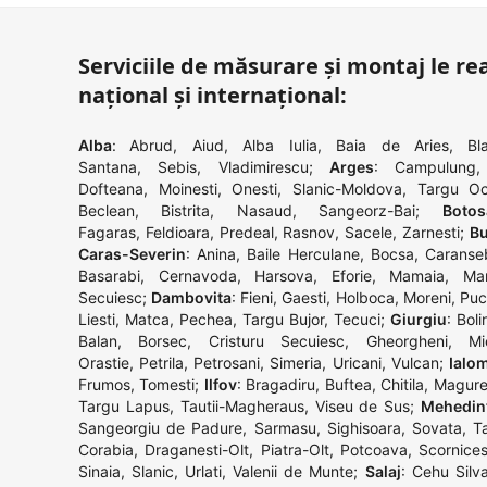
Serviciile de măsurare și montaj le rea
național și internațional:
Alba
:
Abrud
,
Aiud
,
Alba Iulia
,
Baia de Aries
,
Bla
Santana
,
Sebis
,
Vladimirescu
;
Arges
:
Campulung
Dofteana
,
Moinesti
,
Onesti
,
Slanic-Moldova
,
Targu O
Beclean
,
Bistrita
,
Nasaud
,
Sangeorz-Bai
;
Botos
Fagaras
,
Feldioara
,
Predeal
,
Rasnov
,
Sacele
,
Zarnesti
;
Bu
Caras-Severin
:
Anina
,
Baile Herculane
,
Bocsa
,
Caranse
Basarabi
,
Cernavoda
,
Harsova
,
Eforie
,
Mamaia
,
Man
Secuiesc
;
Dambovita
:
Fieni
,
Gaesti
,
Holboca
,
Moreni
,
Puc
Liesti
,
Matca
,
Pechea
,
Targu Bujor
,
Tecuci
;
Giurgiu
:
Boli
Balan
,
Borsec
,
Cristuru Secuiesc
,
Gheorgheni
,
Mi
Orastie
,
Petrila
,
Petrosani
,
Simeria
,
Uricani
,
Vulcan
;
Ialom
Frumos
,
Tomesti
;
Ilfov
:
Bragadiru
,
Buftea
,
Chitila
,
Magure
Targu Lapus
,
Tautii-Magheraus
,
Viseu de Sus
;
Mehedin
Sangeorgiu de Padure
,
Sarmasu
,
Sighisoara
,
Sovata
,
T
Corabia
,
Draganesti-Olt
,
Piatra-Olt
,
Potcoava
,
Scornices
Sinaia
,
Slanic
,
Urlati
,
Valenii de Munte
;
Salaj
:
Cehu Silva