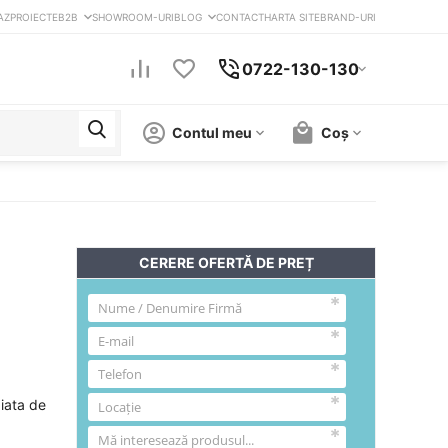
AZ
PROIECTE
B2B
SHOWROOM-URI
BLOG
CONTACT
HARTA SITE
BRAND-URI
0722-130-130
Contul meu
Coș
CERERE OFERTĂ DE PREȚ
piata de