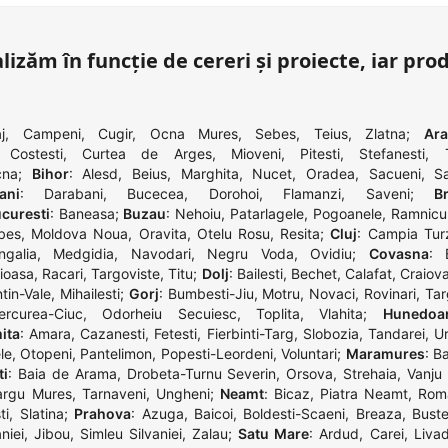
lizăm în funcție de cereri și proiecte, iar pro
j
,
Campeni
,
Cugir
,
Ocna Mures
,
Sebes
,
Teius
,
Zlatna
;
Ar
,
Costesti
,
Curtea de Arges
,
Mioveni
,
Pitesti
,
Stefanesti
,
cna
;
Bihor
:
Alesd
,
Beius
,
Marghita
,
Nucet
,
Oradea
,
Sacueni
,
S
ani
:
Darabani
,
Bucecea
,
Dorohoi
,
Flamanzi
,
Saveni
;
Br
curesti
:
Baneasa
;
Buzau
:
Nehoiu
,
Patarlagele
,
Pogoanele
,
Ramnicu
bes
,
Moldova Noua
,
Oravita
,
Otelu Rosu
,
Resita
;
Cluj
:
Campia Turz
galia
,
Medgidia
,
Navodari
,
Negru Voda
,
Ovidiu
;
Covasna
:
ioasa
,
Racari
,
Targoviste
,
Titu
;
Dolj
:
Bailesti
,
Bechet
,
Calafat
,
Craiov
ntin-Vale
,
Mihailesti
;
Gorj
:
Bumbesti-Jiu
,
Motru
,
Novaci
,
Rovinari
,
Tar
ercurea-Ciuc
,
Odorheiu Secuiesc
,
Toplita
,
Vlahita
;
Hunedoa
ita
:
Amara
,
Cazanesti
,
Fetesti
,
Fierbinti-Targ
,
Slobozia
,
Tandarei
,
Ur
le
,
Otopeni
,
Pantelimon
,
Popesti-Leordeni
,
Voluntari
;
Maramures
:
Ba
ti
:
Baia de Arama
,
Drobeta-Turnu Severin
,
Orsova
,
Strehaia
,
Vanju
argu Mures
,
Tarnaveni
,
Ungheni
;
Neamt
:
Bicaz
,
Piatra Neamt
,
Rom
ti
,
Slatina
;
Prahova
:
Azuga
,
Baicoi
,
Boldesti-Scaeni
,
Breaza
,
Buste
niei
,
Jibou
,
Simleu Silvaniei
,
Zalau
;
Satu Mare
:
Ardud
,
Carei
,
Liva