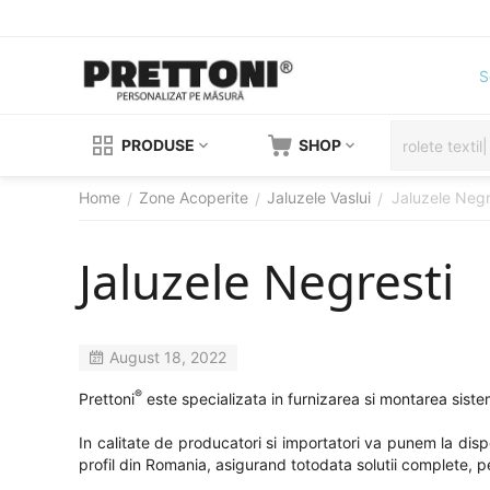
S
PRODUSE
SHOP
Home
Zone Acoperite
Jaluzele Vaslui
Jaluzele Negr
/
/
/
Jaluzele Negresti
August 18, 2022
®
Prettoni
este specializata in furnizarea si montarea sistem
In calitate de producatori si importatori va punem la dis
profil din Romania, asigurand totodata solutii complete, per