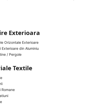
re Exterioara
le Orizontale Exterioare
i Exterioare din Aluminiu
ine / Pergole
ale Textile
le
ii
ri Romane
tiuni
je