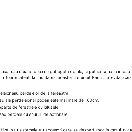
lantisor sau sfoara, copii se pot agata de ele, si pot sa ramana in ca
fim foarte atenti la montarea acestor sisteme! Pentru a evita acest
zelelor sau perdelelor de la fereastra.
r sau ale perdelelor si podea este mai mare de 160cm.
eparte de ferestrele cu jaluzele.
e sau perdele cu snururi de actionare.
tive, sau sistemele au accesori care se despart usor in cazul in ca