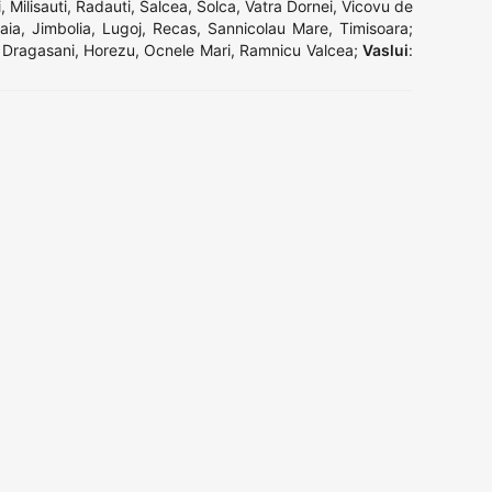
i
,
Milisauti
,
Radauti
,
Salcea
,
Solca
,
Vatra Dornei
,
Vicovu de
aia
,
Jimbolia
,
Lugoj
,
Recas
,
Sannicolau Mare
,
Timisoara
;
,
Dragasani
,
Horezu
,
Ocnele Mari
,
Ramnicu Valcea
;
Vaslui
: