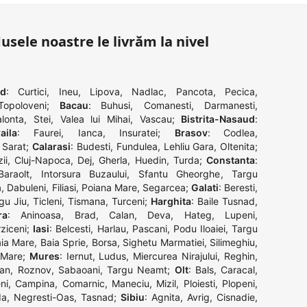
dusele noastre le livrăm la nivel
ad
:
Curtici
,
Ineu
,
Lipova
,
Nadlac
,
Pancota
,
Pecica
,
Topoloveni
;
Bacau
:
Buhusi
,
Comanesti
,
Darmanesti
,
alonta
,
Stei
,
Valea lui Mihai
,
Vascau
;
Bistrita-Nasaud
:
aila
:
Faurei
,
Ianca
,
Insuratei
;
Brasov
:
Codlea
,
 Sarat
;
Calarasi
:
Budesti
,
Fundulea
,
Lehliu Gara
,
Oltenita
;
ii
,
Cluj-Napoca
,
Dej
,
Gherla
,
Huedin
,
Turda
;
Constanta
:
Baraolt
,
Intorsura Buzaului
,
Sfantu Gheorghe
,
Targu
a
,
Dabuleni
,
Filiasi
,
Poiana Mare
,
Segarcea
;
Galati
:
Beresti
,
gu Jiu
,
Ticleni
,
Tismana
,
Turceni
;
Harghita
:
Baile Tusnad
,
ra
:
Aninoasa
,
Brad
,
Calan
,
Deva
,
Hateg
,
Lupeni
,
ziceni
;
Iasi
:
Belcesti
,
Harlau
,
Pascani
,
Podu Iloaiei
,
Targu
ia Mare
,
Baia Sprie
,
Borsa
,
Sighetu Marmatiei
,
Silimeghiu
,
 Mare
;
Mures
:
Iernut
,
Ludus
,
Miercurea Nirajului
,
Reghin
,
an
,
Roznov
,
Sabaoani
,
Targu Neamt
;
Olt
:
Bals
,
Caracal
,
ni
,
Campina
,
Comarnic
,
Maneciu
,
Mizil
,
Ploiesti
,
Plopeni
,
da
,
Negresti-Oas
,
Tasnad
;
Sibiu
:
Agnita
,
Avrig
,
Cisnadie
,