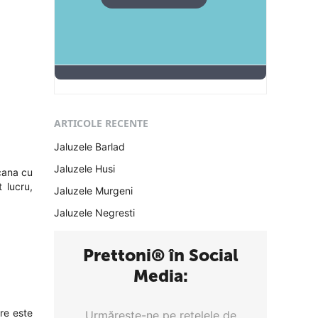
ARTICOLE RECENTE
Jaluzele Barlad
Jaluzele Husi
pcana cu
 lucru,
Jaluzele Murgeni
Jaluzele Negresti
Prettoni® în Social
Media:
re este
Urmăreşte-ne pe reţelele de