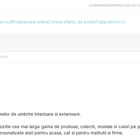
COMPANIE
INSPIRAȚII
STUDII DE C
ervicii
Programare online
Cerere oferta de preț
info@prettoni.ro
esti
elor de umbrire interioare si exterioare.
pozitie cea mai larga gama de produse, colectii, modele si culori pe 
sonalizate atat pentru acasa, cat si pentru institutii si firme.