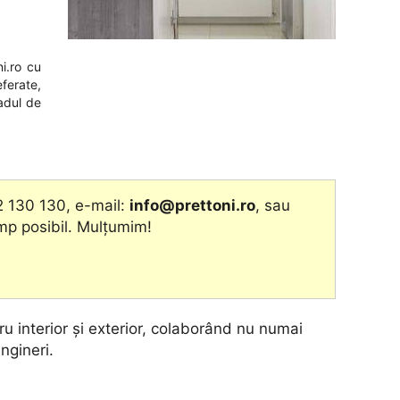
i.ro
cu
eferate,
adul de
2 130 130, e-mail:
info@prettoni.ro
, sau
imp posibil. Mulțumim!
u interior și exterior, colaborând nu numai
ingineri.