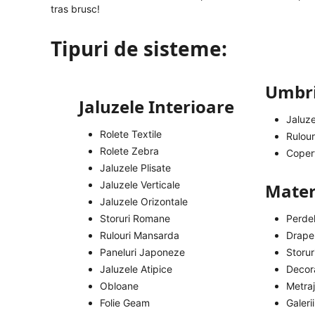
tras brusc!
Tipuri de sisteme:
Umbri
Jaluzele Interioare
Jaluze
Rolete Textile
Rulour
Rolete Zebra
Copert
Jaluzele Plisate
Jaluzele Verticale
Materi
Jaluzele Orizontale
Storuri Romane
Perde
Rulouri Mansarda
Draper
Paneluri Japoneze
Storu
Jaluzele Atipice
Decora
Obloane
Metra
Folie Geam
Galerii