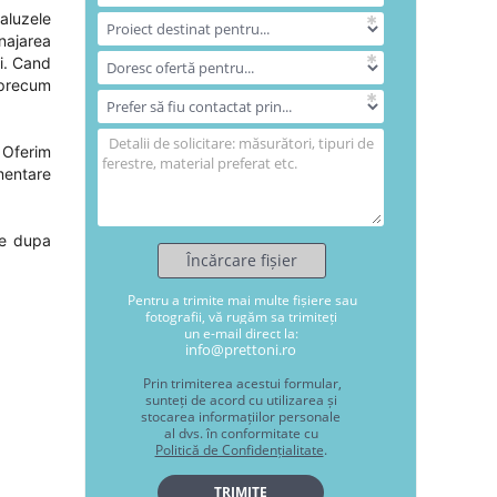
jaluzele
najarea
ei. Cand
e precum
! Oferim
imentare
te dupa