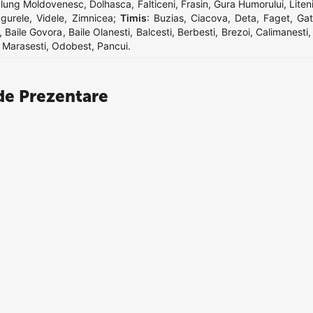
lung Moldovenesc
,
Dolhasca
,
Falticeni
,
Frasin
,
Gura Humorului
,
Liten
gurele
,
Videle
,
Zimnicea
;
Timis
:
Buzias
,
Ciacova
,
Deta
,
Faget
,
Gat
,
Baile Govora
,
Baile Olanesti
,
Balcesti
,
Berbesti
,
Brezoi
,
Calimanesti
,
Marasesti
,
Odobest
,
Pancui
.
e Prezentare