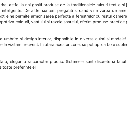
, astfel la noi gasiti produse de la traditionalele rulouri textile si 
 inteligente. De altfel suntem pregatiti si cand vine vorba de ame
 textile ne permite armonizarea perfecta a ferestrelor cu restul camer
mpotriva caldurii, vantului si razele soarelui, oferim produse practic
 umbrire si design interior, disponibile in diverse culori si modele
re le vizitam frecvent. In afara acestor zone, se pot aplica taxe supl
lara, eleganta si caracter practic. Sistemele sunt discrete si facu
 toate preferintele!