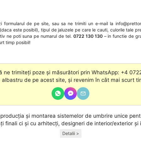
 formularul de pe site, sau sa ne trimiti un e-mail la
info@pretton
daca este posibil), tipul de jaluzele pe care le cauti, culorile tale pr
nativ ne poti suna pe numarul de tel.
0722 130 130
– in functie de gr
rt timp posibil!
 ne trimiteți poze și măsurători prin WhatsApp: +4 072
 albastru de pe acest site, şi revenim în cât mai scurt t
, producţia și montarea sistemelor de umbrire unice pentr
ţi finali ci și cu arhitecţi, designeri de interior/exterior și 
Detalii >