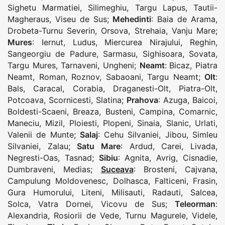
Sighetu Marmatiei
,
Silimeghiu
,
Targu Lapus
,
Tautii-
Magheraus
,
Viseu de Sus
;
Mehedinti
:
Baia de Arama
,
Drobeta-Turnu Severin
,
Orsova
,
Strehaia
,
Vanju Mare
;
Mures
:
Iernut
,
Ludus
,
Miercurea Nirajului
,
Reghin
,
Sangeorgiu de Padure
,
Sarmasu
,
Sighisoara
,
Sovata
,
Targu Mures
,
Tarnaveni
,
Ungheni
;
Neamt
:
Bicaz
,
Piatra
Neamt
,
Roman
,
Roznov
,
Sabaoani
,
Targu Neamt
;
Olt
:
Bals
,
Caracal
,
Corabia
,
Draganesti-Olt
,
Piatra-Olt
,
Potcoava
,
Scornicesti
,
Slatina
;
Prahova
:
Azuga
,
Baicoi
,
Boldesti-Scaeni
,
Breaza
,
Busteni
,
Campina
,
Comarnic
,
Maneciu
,
Mizil
,
Ploiesti
,
Plopeni
,
Sinaia
,
Slanic
,
Urlati
,
Valenii de Munte
;
Salaj
:
Cehu Silvaniei
,
Jibou
,
Simleu
Silvaniei
,
Zalau
;
Satu Mare
:
Ardud
,
Carei
,
Livada
,
Negresti-Oas
,
Tasnad
;
Sibiu
:
Agnita
,
Avrig
,
Cisnadie
,
Dumbraveni
,
Medias
;
Suceava
:
Brosteni
,
Cajvana
,
Campulung Moldovenesc
,
Dolhasca
,
Falticeni
,
Frasin
,
Gura Humorului
,
Liteni
,
Milisauti
,
Radauti
,
Salcea
,
Solca
,
Vatra Dornei
,
Vicovu de Sus
;
Teleorman
:
Alexandria
,
Rosiorii de Vede
,
Turnu Magurele
,
Videle
,