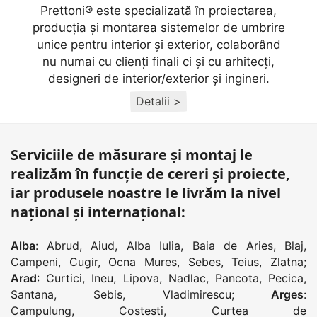
Prettoni® este specializată în proiectarea,
producţia și montarea sistemelor de umbrire
unice pentru interior și exterior, colaborând
nu numai cu clienţi finali ci și cu arhitecţi,
designeri de interior/exterior și ingineri.
Detalii >
Serviciile de măsurare și montaj le
realizăm în funcție de cereri și proiecte,
iar produsele noastre le livrăm la nivel
național și internațional:
Alba
:
Abrud
,
Aiud
,
Alba Iulia
,
Baia de Aries
,
Blaj
,
Campeni
,
Cugir
,
Ocna Mures
,
Sebes
,
Teius
,
Zlatna
;
Arad
:
Curtici
,
Ineu
,
Lipova
,
Nadlac
,
Pancota
,
Pecica
,
Santana
,
Sebis
,
Vladimirescu
;
Arges
:
Campulung
,
Costesti
,
Curtea de