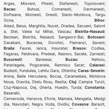
Arges
,
Mioveni
,
Pitesti
,
Stefanesti
,
Topoloveni
;
Bacau
:
Buhusi
,
Comanesti
,
Darmanesti
,
Dofteana
,
Moinesti
,
Onesti
,
Slanic-Moldova
,
Targu
Ocna
;
Bihor
:
Alesd
,
Beius
,
Marghita
,
Nucet
,
Oradea
,
Sacueni
,
Salont
a
,
Stei
,
Valea lui Mihai
,
Vascau
;
Bistrita-Nasaud
:
Beclean
,
Bistrita
,
Nasaud
,
Sangeorz-Bai
;
Botosani
:
Darabani
,
Bucecea
,
Dorohoi
,
Flamanzi
,
Saveni
;
Braila
:
Faurei
,
Ianca
,
Insuratei
;
Brasov
:
Codlea
,
Fagaras
,
Feldioara
,
Predeal
,
Rasnov
,
Sacele
,
Zarnesti
;
Bucuresti
:
Baneasa
;
Buzau
:
Nehoiu
,
Patarlagele
,
Pogoanele
,
Ramnicu Sarat
;
Calarasi
:
Budesti
,
Fundulea
,
Lehliu Gara
,
Oltenita
;
Caras-Severin
:
Anina
,
Baile Herculane
,
Bocsa
,
Caransebes
,
Moldova
Noua
,
Oravita
,
Otelu Rosu
,
Resita
;
Cluj
:
Campia Turzii
,
Cluj-Napoca
,
Dej
,
Gherla
,
Huedin
,
Turda
;
Constanta
:
Basarabi
,
Cernavoda
,
Harsova
,
Eforie
,
Mamaia
,
Mangalia
,
Medgi
dia
,
Navodari
,
Negru Voda
,
Ovidiu
;
Covasna
:
Baraolt
,