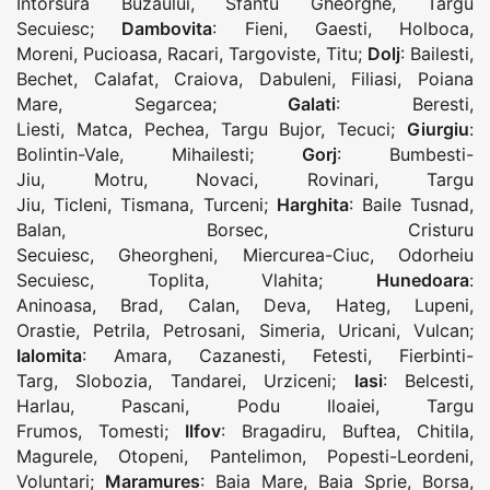
Intorsura Buzaului
,
Sfantu Gheorghe
,
Targu
Secuiesc
;
Dambovita
:
Fieni
,
Gaesti
,
Holboca
,
Moreni
,
Pucioasa
,
Racari
,
Targoviste
,
Titu
;
Dolj
:
Bailesti
,
Bechet
,
Calafat
,
Craiova
,
Dabuleni
,
Filiasi
,
Poiana
Mare
,
Segarcea
;
Galati
:
Beresti
,
Liesti
,
Matca
,
Pechea
,
Targu Bujor
,
Tecuci
;
Giurgiu
:
Bolintin-Vale
,
Mihailesti
;
Gorj
:
Bumbesti-
Jiu
,
Motru
,
Novaci
,
Rovinari
,
Targu
Jiu
,
Ticleni
,
Tismana
,
Turceni
;
Harghita
:
Baile Tusnad
,
Balan
,
Borsec
,
Cristuru
Secuiesc
,
Gheorgheni
,
Miercurea-Ciuc
,
Odorheiu
Secuiesc
,
Toplita
,
Vlahita
;
Hunedoara
:
Aninoasa
,
Brad
,
Calan
,
Deva
,
Hateg
,
Lupeni
,
Orastie
,
Petrila
,
Petrosani
,
Simeria
,
Uricani
,
Vulcan
;
Ialomita
:
Amara
,
Cazanesti
,
Fetesti
,
Fierbinti-
Targ
,
Slobozia
,
Tandarei
,
Urziceni
;
Iasi
:
Belcesti
,
Harlau
,
Pascani
,
Podu Iloaiei
,
Targu
Frumos
,
Tomesti
;
Ilfov
:
Bragadiru
,
Buftea
,
Chitila
,
Magurele
,
Otopeni
,
Pantelimon
,
Popesti-Leordeni
,
Voluntari
;
Maramures
:
Baia Mare
,
Baia Sprie
,
Borsa
,