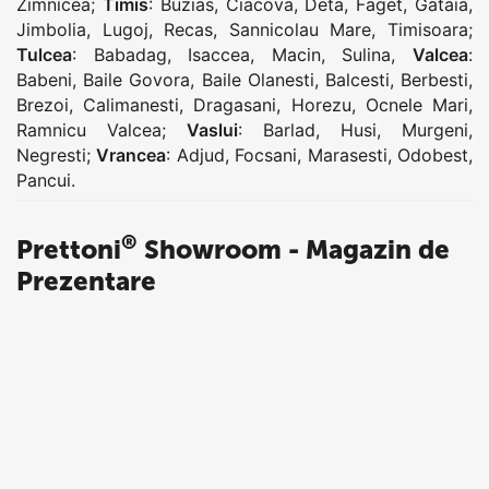
Zimnicea
;
Timis
:
Buzias
,
Ciacova
,
Deta
,
Faget
,
Gataia
,
Jimbolia
,
Lugoj
,
Recas
,
Sannicolau Mare
,
Timisoara
;
Tulcea
:
Babadag
,
Isaccea
,
Macin
,
Sulina
,
Valcea
:
Babeni
,
Baile Govora
,
Baile Olanesti
,
Balcesti
,
Berbesti
,
Brezoi
,
Calimanesti
,
Dragasani
,
Horezu
,
Ocnele Mari
,
Ramnicu Valcea
;
Vaslui
:
Barlad
,
Husi
,
Murgeni
,
Negresti
;
Vrancea
:
Adjud
,
Focsani
,
Marasesti
,
Odobest
,
Pancui
.
®
Prettoni
Showroom - Magazin de
Prezentare