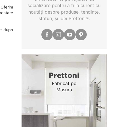
socializare pentru a fi la curent cu
! Oferim
noutăţi despre produse, tendinţe,
imentare
sfaturi, şi idei Prettoni®.
te dupa
Prettoni
Fabricat pe
Masura