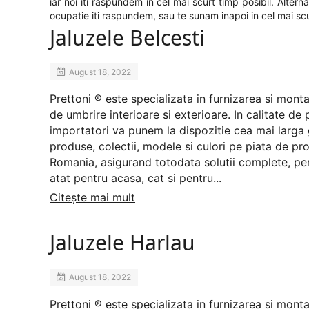
iar noi iti raspundem in cel mai scurt timp posibil. Alter
ocupatie iti raspundem, sau te sunam inapoi in cel mai scu
Jaluzele Belcesti
August 18, 2022
Prettoni ® este specializata in furnizarea si mont
de umbrire interioare si exterioare. In calitate de 
importatori va punem la dispozitie cea mai larg
produse, colectii, modele si culori pe piata de prof
Romania, asigurand totodata solutii complete, pe
atat pentru acasa, cat si pentru...
Citește mai mult
Jaluzele Harlau
August 18, 2022
Prettoni ® este specializata in furnizarea si mont