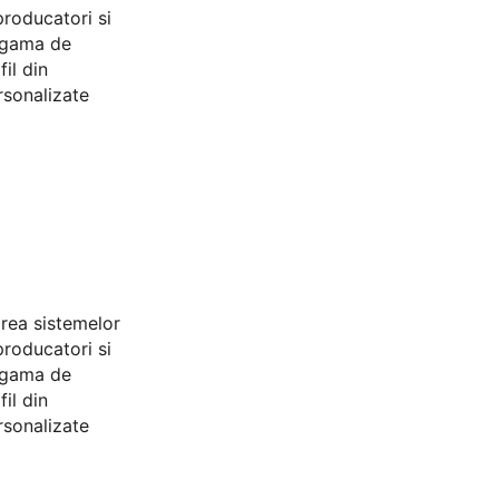
producatori si
a gama de
il din
rsonalizate
area sistemelor
producatori si
a gama de
il din
rsonalizate