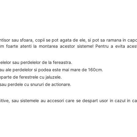
lantisor sau sfoara, copii se pot agata de ele, si pot sa ramana in ca
fim foarte atenti la montarea acestor sisteme! Pentru a evita acest
zelelor sau perdelelor de la fereastra.
r sau ale perdelelor si podea este mai mare de 160cm.
eparte de ferestrele cu jaluzele.
e sau perdele cu snururi de actionare.
tive, sau sistemele au accesori care se despart usor in cazul in ca