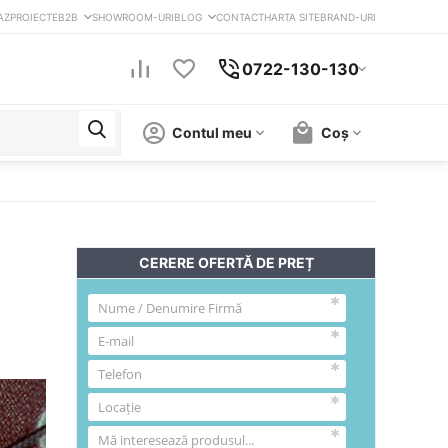
AZ
PROIECTE
B2B
SHOWROOM-URI
BLOG
CONTACT
HARTA SITE
BRAND-URI
0722-130-130
Contul meu
Coș
CERERE OFERTĂ DE PREȚ