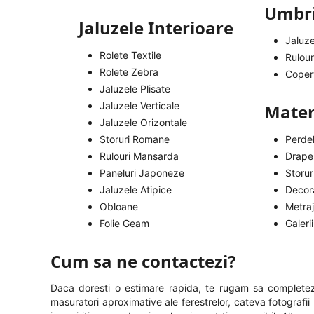
Umbri
Jaluzele Interioare
Jaluze
Rolete Textile
Rulour
Rolete Zebra
Copert
Jaluzele Plisate
Jaluzele Verticale
Materi
Jaluzele Orizontale
Storuri Romane
Perde
Rulouri Mansarda
Draper
Paneluri Japoneze
Storu
Jaluzele Atipice
Decora
Obloane
Metra
Folie Geam
Galerii
Cum sa ne contactezi?
Daca doresti o estimare rapida, te rugam sa completezi
masuratori aproximative ale ferestrelor, cateva fotografii (