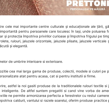
re cele mai importante centre culturale și educaționale ale țării, g
importantă pentru persoanele care locuiesc în Iași, unde poluarea fo
r și protecția împotriva privirilor curioase și împotriva frigului pe timp
te, rulouri, jaluzele orizontale, jaluzele plisate, jaluzele verticale 
lăcută și elegantă.
elor de umbrire interioare si exterioare.
pozitie cea mai larga gama de produse, colectii, modele si culori pe 
sonalizate atat pentru acasa, cat si pentru institutii si firme.
, astfel la noi gasiti produse de la traditionalele rulouri textile si 
 inteligente. De altfel suntem pregatiti si cand vine vorba de ame
 textile ne permite armonizarea perfecta a ferestrelor cu restul camer
mpotriva caldurii, vantului si razele soarelui, oferim produse practic