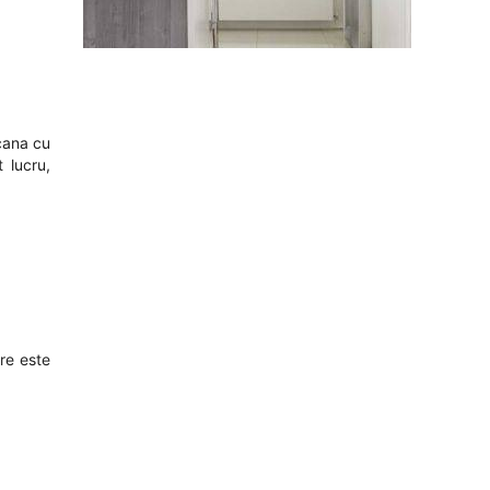
pcana cu
 lucru,
re este