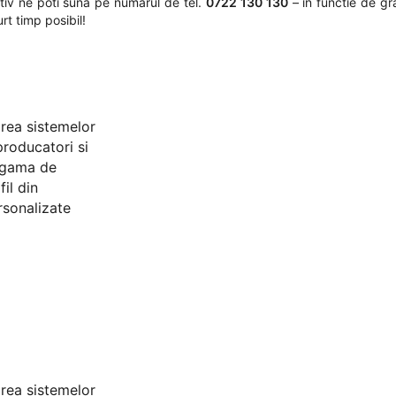
nativ ne poti suna pe numarul de tel.
0722 130 130
– in functie de gr
rt timp posibil!
area sistemelor
producatori si
a gama de
il din
rsonalizate
area sistemelor