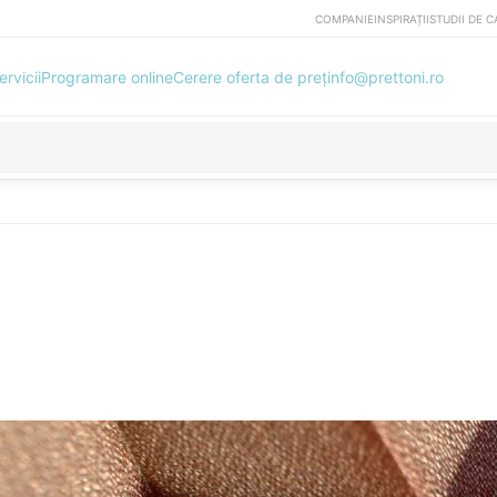
COMPANIE
INSPIRAȚII
STUDII DE C
ervicii
Programare online
Cerere oferta de preț
info@prettoni.ro