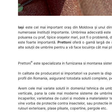
Iași
este cel mai important oraș din Moldova și unul dint
numeroase instituții importante. Umbrirea adecvată este 
poluarea cu praf, tipice orașelor mari, pot fi o problemă, da
este foarte importantă.
Prettoni
oferă o gamă largă de role
alte soluții de umbrire pentru a vă face locuința cât mai p
®
Prettoni
este specializata in furnizarea si montarea sistem
In calitate de producatori si importatori va punem la dis
profil din Romania, asigurand totodata solutii complete, per
Avem cele mai variate solutii in domeniul tehnica de umbrire
verticale, pana la cele mai moderne sisteme de umbrire
incaperilor, varietatea de culori si modele a materialelor
vine vorba de protectie contra insectelor, sau protectie i
rulouri exterioare, plase plisate, copertine, pergole etc.