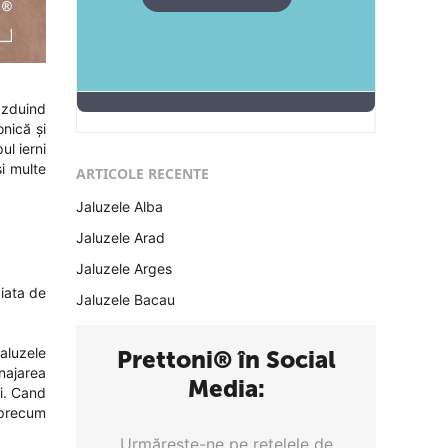
ăzduind
nică și
ul ierni
și multe
ARTICOLE RECENTE
Jaluzele Alba
Jaluzele Arad
Jaluzele Arges
piata de
Jaluzele Bacau
jaluzele
Prettoni® în Social
najarea
Media:
ei. Cand
e precum
Urmăreşte-ne pe reţelele de