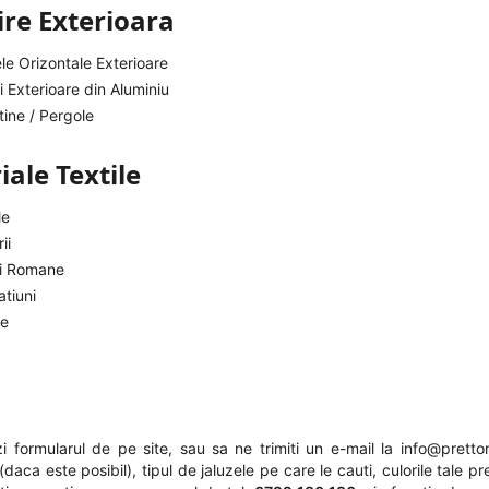
re Exterioara
le Orizontale Exterioare
i Exterioare din Aluminiu
ine / Pergole
ale Textile
le
ii
ri Romane
tiuni
je
 formularul de pe site, sau sa ne trimiti un e-mail la
info@pretton
daca este posibil), tipul de jaluzele pe care le cauti, culorile tale pr