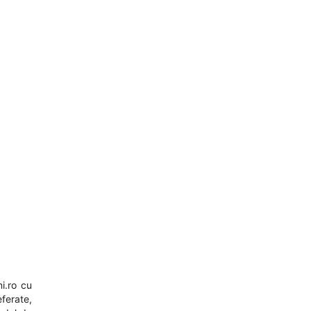
i.ro
cu
eferate,