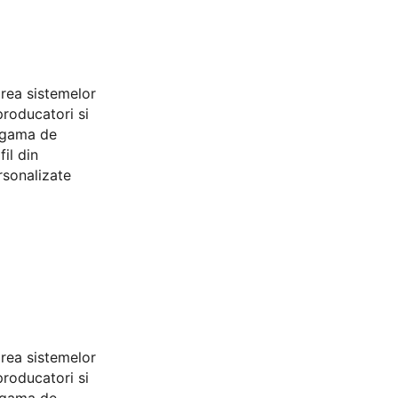
area sistemelor
producatori si
a gama de
il din
rsonalizate
area sistemelor
producatori si