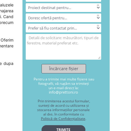
jaluzele
najarea
ei. Cand
e precum
! Oferim
imentare
te dupa