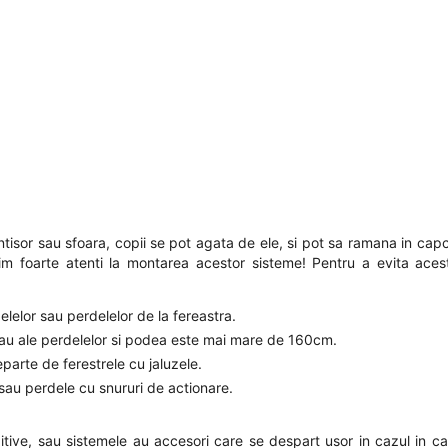
lantisor sau sfoara, copii se pot agata de ele, si pot sa ramana in ca
fim foarte atenti la montarea acestor sisteme! Pentru a evita acest
zelelor sau perdelelor de la fereastra.
r sau ale perdelelor si podea este mai mare de 160cm.
eparte de ferestrele cu jaluzele.
e sau perdele cu snururi de actionare.
tive, sau sistemele au accesori care se despart usor in cazul in ca