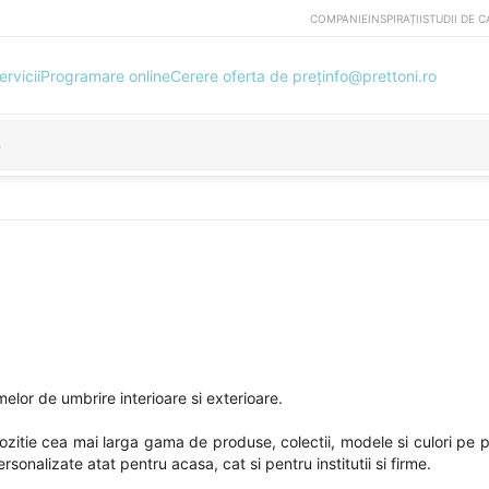
COMPANIE
INSPIRAȚII
STUDII DE C
ervicii
Programare online
Cerere oferta de preț
info@prettoni.ro
elor de umbrire interioare si exterioare.
pozitie cea mai larga gama de produse, colectii, modele si culori pe 
sonalizate atat pentru acasa, cat si pentru institutii si firme.