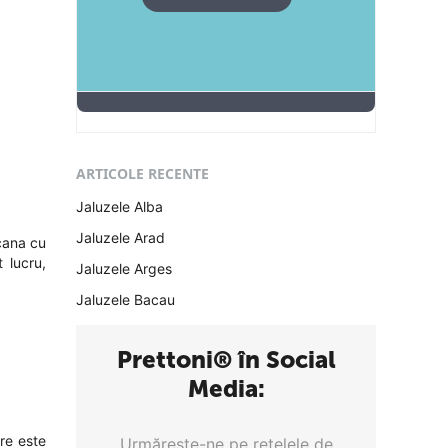
ARTICOLE RECENTE
Jaluzele Alba
Jaluzele Arad
pcana cu
 lucru,
Jaluzele Arges
Jaluzele Bacau
Prettoni® în Social
Media:
re este
Urmăreşte-ne pe reţelele de