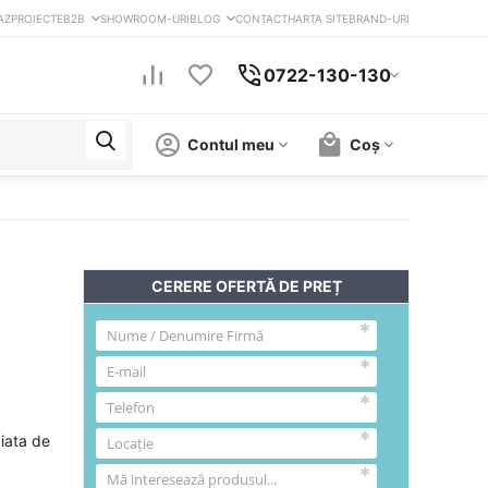
AZ
PROIECTE
B2B
SHOWROOM-URI
BLOG
CONTACT
HARTA SITE
BRAND-URI
0722-130-130
Contul meu
Coș
CERERE OFERTĂ DE PREȚ
piata de