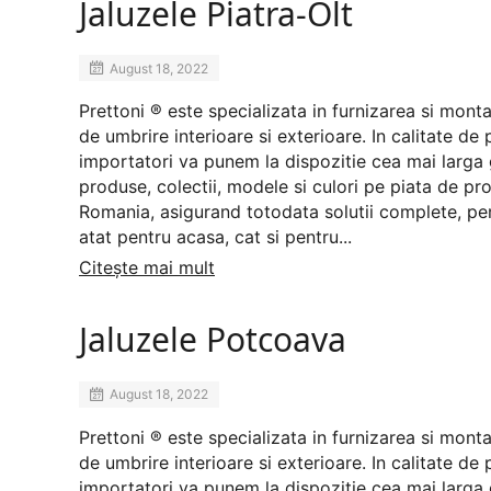
Jaluzele Piatra-Olt
August 18, 2022
Prettoni ® este specializata in furnizarea si mont
de umbrire interioare si exterioare. In calitate de 
importatori va punem la dispozitie cea mai larg
produse, colectii, modele si culori pe piata de prof
Romania, asigurand totodata solutii complete, pe
atat pentru acasa, cat si pentru...
Citește mai mult
Jaluzele Potcoava
August 18, 2022
Prettoni ® este specializata in furnizarea si mont
de umbrire interioare si exterioare. In calitate de 
importatori va punem la dispozitie cea mai larg