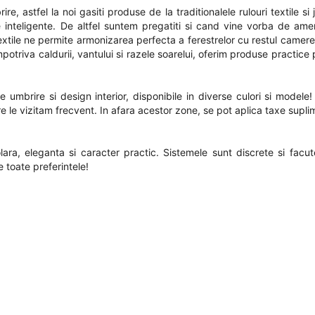
, astfel la noi gasiti produse de la traditionalele rulouri textile si 
 inteligente. De altfel suntem pregatiti si cand vine vorba de ame
 textile ne permite armonizarea perfecta a ferestrelor cu restul camer
mpotriva caldurii, vantului si razele soarelui, oferim produse practic
 umbrire si design interior, disponibile in diverse culori si modele
re le vizitam frecvent. In afara acestor zone, se pot aplica taxe supl
lara, eleganta si caracter practic. Sistemele sunt discrete si facu
 toate preferintele!