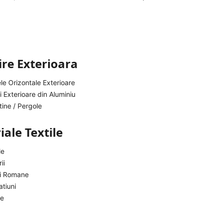
re Exterioara
le Orizontale Exterioare
i Exterioare din Aluminiu
ine / Pergole
ale Textile
le
ii
ri Romane
tiuni
je