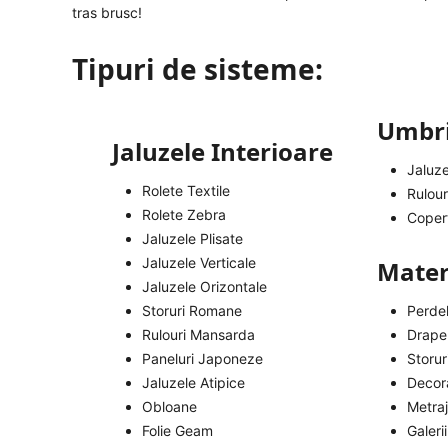
tras brusc!
Tipuri de sisteme:
Umbri
Jaluzele Interioare
Jaluze
Rolete Textile
Rulour
Rolete Zebra
Copert
Jaluzele Plisate
Jaluzele Verticale
Materi
Jaluzele Orizontale
Storuri Romane
Perde
Rulouri Mansarda
Draper
Paneluri Japoneze
Storu
Jaluzele Atipice
Decora
Obloane
Metra
Folie Geam
Galerii