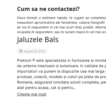
Cum sa ne contactezi?
Daca doresti o estimare rapida, te rugam sa completezi
masuratori aproximative ale ferestrelor, cateva fotografii (
iar noi iti raspundem in cel mai scurt timp posibil. Alter
ocupatie iti raspundem, sau te sunam inapoi in cel mai scu
Jaluzele Bals
August 18, 2022
Prettoni ® este specializata in furnizarea si mont
de umbrire interioare si exterioare. In calitate de 
importatori va punem la dispozitie cea mai larg
produse, colectii, modele si culori pe piata de prof
Romania, asigurand totodata solutii complete, pe
atat pentru acasa, cat si pentru...
Citește mai mult