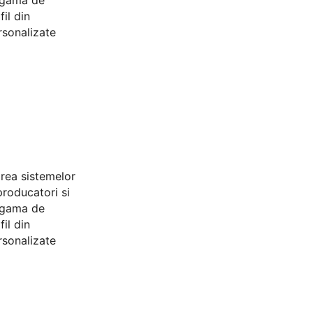
a gama de
il din
rsonalizate
area sistemelor
producatori si
a gama de
il din
rsonalizate