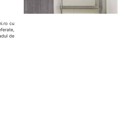
i.ro
cu
eferate,
adul de