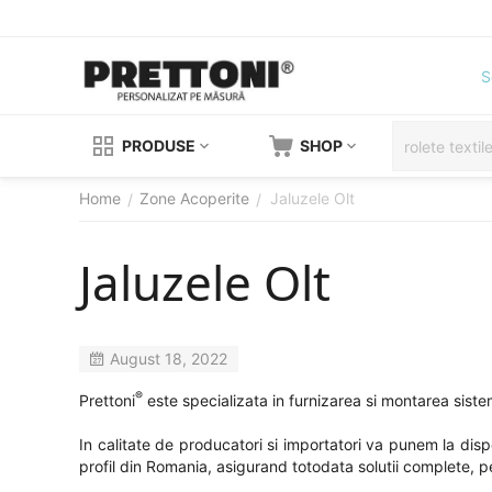
S
PRODUSE
SHOP
Home
Zone Acoperite
Jaluzele Olt
/
/
Jaluzele Olt
August 18, 2022
®
Prettoni
este specializata in furnizarea si montarea sistem
In calitate de producatori si importatori va punem la dis
profil din Romania, asigurand totodata solutii complete, per