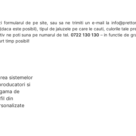
 formularul de pe site, sau sa ne trimiti un e-mail la
info@pretton
daca este posibil), tipul de jaluzele pe care le cauti, culorile tale pr
nativ ne poti suna pe numarul de tel.
0722 130 130
– in functie de gr
rt timp posibil!
area sistemelor
producatori si
a gama de
il din
rsonalizate