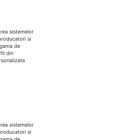
area sistemelor
producatori si
a gama de
il din
rsonalizate
area sistemelor
producatori si
a gama de