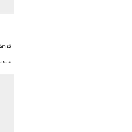
dăm să
u este