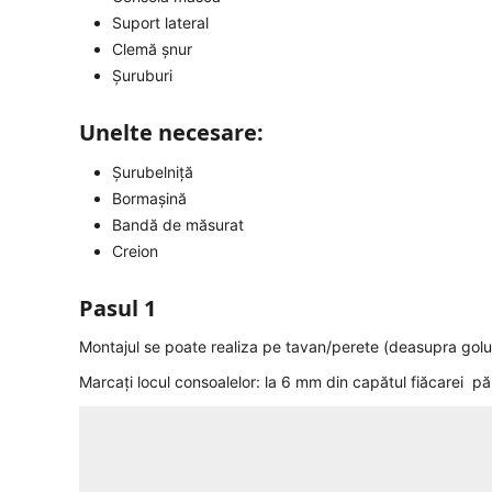
Suport lateral
Clemă șnur
Șuruburi
Unelte necesare:
Șurubelniță
Bormașină
Bandă de măsurat
Creion
Pasul 1
Montajul se poate realiza pe tavan/perete (deasupra golul
Marcați locul consoalelor: la 6 mm din capătul fiăcarei părț