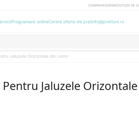
COMPANIE
INSPIRAȚII
STUDII DE C
ervicii
Programare online
Cerere oferta de preț
info@prettoni.ro
entru Jaluzele Orizontale din Lemn
 Pentru Jaluzele Orizontale