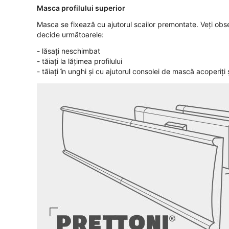
Masca profilului superior
Masca se fixează cu ajutorul scailor premontate. Veți obser
decide următoarele:
- lăsați neschimbat
- tăiați la lățimea profilului
- tăiați în unghi și cu ajutorul consolei de mască acoperiți și