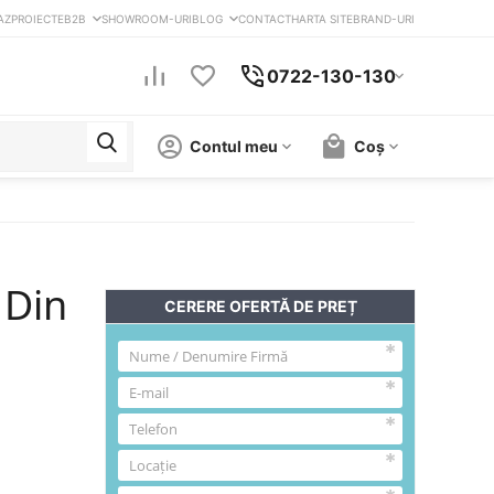
AZ
PROIECTE
B2B
SHOWROOM-URI
BLOG
CONTACT
HARTA SITE
BRAND-URI
0722-130-130
Contul meu
Coș
 Din
CERERE OFERTĂ DE PREȚ