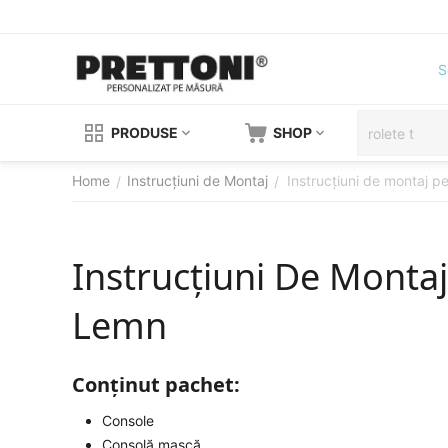
S
PRODUSE
SHOP
Home
Instrucțiuni de Montaj
Instrucțiuni de montaj p
/
/
Instrucțiuni De Montaj
Lemn
Conținut pachet:
Console
Consolă mască