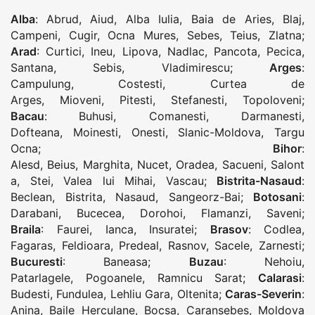
Alba
:
Abrud
,
Aiud
,
Alba Iulia
,
Baia de Aries
,
Blaj
,
Campeni
,
Cugir
,
Ocna Mures
,
Sebes
,
Teius
,
Zlatna
;
Arad
:
Curtici
,
Ineu
,
Lipova
,
Nadlac
,
Pancota
,
Pecica
,
Santana
,
Sebis
,
Vladimirescu
;
Arges
:
Campulung
,
Costesti
,
Curtea de
Arges
,
Mioveni
,
Pitesti
,
Stefanesti
,
Topoloveni
;
Bacau
:
Buhusi
,
Comanesti
,
Darmanesti
,
Dofteana
,
Moinesti
,
Onesti
,
Slanic-Moldova
,
Targu
Ocna
;
Bihor
:
Alesd
,
Beius
,
Marghita
,
Nucet
,
Oradea
,
Sacueni
,
Salont
a
,
Stei
,
Valea lui Mihai
,
Vascau
;
Bistrita-Nasaud
:
Beclean
,
Bistrita
,
Nasaud
,
Sangeorz-Bai
;
Botosani
:
Darabani
,
Bucecea
,
Dorohoi
,
Flamanzi
,
Saveni
;
Braila
:
Faurei
,
Ianca
,
Insuratei
;
Brasov
:
Codlea
,
Fagaras
,
Feldioara
,
Predeal
,
Rasnov
,
Sacele
,
Zarnesti
;
Bucuresti
:
Baneasa
;
Buzau
:
Nehoiu
,
Patarlagele
,
Pogoanele
,
Ramnicu Sarat
;
Calarasi
:
Budesti
,
Fundulea
,
Lehliu Gara
,
Oltenita
;
Caras-Severin
:
Anina
,
Baile Herculane
,
Bocsa
,
Caransebes
,
Moldova