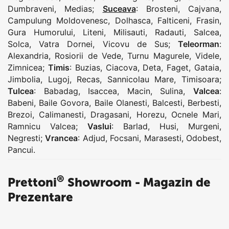
Dumbraveni
,
Medias
;
Suceava
:
Brosteni
,
Cajvana
,
Campulung Moldovenesc
,
Dolhasca
,
Falticeni
,
Frasin
,
Gura Humorului
,
Liteni
,
Milisauti
,
Radauti
,
Salcea
,
Solca
,
Vatra Dornei
,
Vicovu de Sus
;
Teleorman
:
Alexandria
,
Rosiorii de Vede
,
Turnu Magurele
,
Videle
,
Zimnicea
;
Timis
:
Buzias
,
Ciacova
,
Deta
,
Faget
,
Gataia
,
Jimbolia
,
Lugoj
,
Recas
,
Sannicolau Mare
,
Timisoara
;
Tulcea
:
Babadag
,
Isaccea
,
Macin
,
Sulina
,
Valcea
:
Babeni
,
Baile Govora
,
Baile Olanesti
,
Balcesti
,
Berbesti
,
Brezoi
,
Calimanesti
,
Dragasani
,
Horezu
,
Ocnele Mari
,
Ramnicu Valcea
;
Vaslui
:
Barlad
,
Husi
,
Murgeni
,
Negresti
;
Vrancea
:
Adjud
,
Focsani
,
Marasesti
,
Odobest
,
Pancui
.
®
Prettoni
Showroom - Magazin de
Prezentare