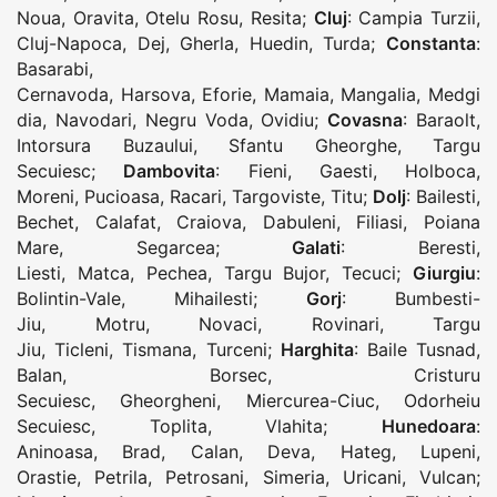
Noua
,
Oravita
,
Otelu Rosu
,
Resita
;
Cluj
:
Campia Turzii
,
Cluj-Napoca
,
Dej
,
Gherla
,
Huedin
,
Turda
;
Constanta
:
Basarabi
,
Cernavoda
,
Harsova
,
Eforie
,
Mamaia
,
Mangalia
,
Medgi
dia
,
Navodari
,
Negru Voda
,
Ovidiu
;
Covasna
:
Baraolt
,
Intorsura Buzaului
,
Sfantu Gheorghe
,
Targu
Secuiesc
;
Dambovita
:
Fieni
,
Gaesti
,
Holboca
,
Moreni
,
Pucioasa
,
Racari
,
Targoviste
,
Titu
;
Dolj
:
Bailesti
,
Bechet
,
Calafat
,
Craiova
,
Dabuleni
,
Filiasi
,
Poiana
Mare
,
Segarcea
;
Galati
:
Beresti
,
Liesti
,
Matca
,
Pechea
,
Targu Bujor
,
Tecuci
;
Giurgiu
:
Bolintin-Vale
,
Mihailesti
;
Gorj
:
Bumbesti-
Jiu
,
Motru
,
Novaci
,
Rovinari
,
Targu
Jiu
,
Ticleni
,
Tismana
,
Turceni
;
Harghita
:
Baile Tusnad
,
Balan
,
Borsec
,
Cristuru
Secuiesc
,
Gheorgheni
,
Miercurea-Ciuc
,
Odorheiu
Secuiesc
,
Toplita
,
Vlahita
;
Hunedoara
:
Aninoasa
,
Brad
,
Calan
,
Deva
,
Hateg
,
Lupeni
,
Orastie
,
Petrila
,
Petrosani
,
Simeria
,
Uricani
,
Vulcan
;