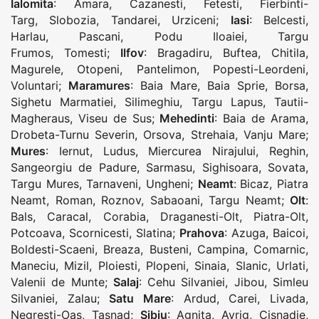
Ialomita
:
Amara
,
Cazanesti
,
Fetesti
,
Fierbinti-
Targ
,
Slobozia
,
Tandarei
,
Urziceni
;
Iasi
:
Belcesti
,
Harlau
,
Pascani
,
Podu Iloaiei
,
Targu
Frumos
,
Tomesti
;
Ilfov
:
Bragadiru
,
Buftea
,
Chitila
,
Magurele
,
Otopeni
,
Pantelimon
,
Popesti-Leordeni
,
Voluntari
;
Maramures
:
Baia Mare
,
Baia Sprie
,
Borsa
,
Sighetu Marmatiei
,
Silimeghiu
,
Targu Lapus
,
Tautii-
Magheraus
,
Viseu de Sus
;
Mehedinti
:
Baia de Arama
,
Drobeta-Turnu Severin
,
Orsova
,
Strehaia
,
Vanju Mare
;
Mures
:
Iernut
,
Ludus
,
Miercurea Nirajului
,
Reghin
,
Sangeorgiu de Padure
,
Sarmasu
,
Sighisoara
,
Sovata
,
Targu Mures
,
Tarnaveni
,
Ungheni
;
Neamt
:
Bicaz
,
Piatra
Neamt
,
Roman
,
Roznov
,
Sabaoani
,
Targu Neamt
;
Olt
:
Bals
,
Caracal
,
Corabia
,
Draganesti-Olt
,
Piatra-Olt
,
Potcoava
,
Scornicesti
,
Slatina
;
Prahova
:
Azuga
,
Baicoi
,
Boldesti-Scaeni
,
Breaza
,
Busteni
,
Campina
,
Comarnic
,
Maneciu
,
Mizil
,
Ploiesti
,
Plopeni
,
Sinaia
,
Slanic
,
Urlati
,
Valenii de Munte
;
Salaj
:
Cehu Silvaniei
,
Jibou
,
Simleu
Silvaniei
,
Zalau
;
Satu Mare
:
Ardud
,
Carei
,
Livada
,
Negresti-Oas
,
Tasnad
;
Sibiu
:
Agnita
,
Avrig
,
Cisnadie
,