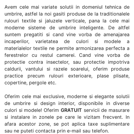
Avem cele mai variate solutii in domeniul tehnica de
umbrire, astfel la noi gasiti produse de la traditionalele
rulouri textile si jaluzele verticale, pana la cele mai
moderne sisteme de umbrire inteligente. De altfel
suntem pregatiti si cand vine vorba de amenajarea
incaperilor, varietatea de culori si modele a
materialelor textile ne permite armonizarea perfecta a
ferestrelor cu restul camerei. Cand vine vorba de
protectie contra insectelor, sau protectie impotriva
caldurii, vantului si razele soarelui, oferim produse
practice precum rulouri exterioare, plase plisate,
copertine, pergole etc.
Oferim cele mai exclusive, moderne si elegante solutii
de umbrire si design interior, disponibile in diverse
culori si modele! Oferim
GRATUIT
servicii de masurare
si instalare in zonele pe care le vizitam frecvent. In
afara acestor zone, se pot aplica taxe suplimentare
sau ne puteti contacta prin e-mail sau telefon.