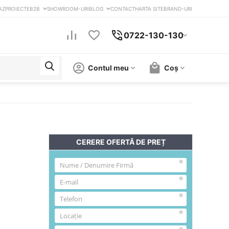
AZ
PROIECTE
B2B
SHOWROOM-URI
BLOG
CONTACT
HARTA SITE
BRAND-URI
0722-130-130
Contul meu
Coș
CERERE OFERTĂ DE PREȚ