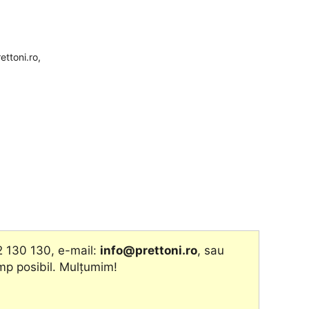
ettoni.ro,
2 130 130, e-mail:
info@prettoni.ro
, sau
imp posibil. Mulțumim!