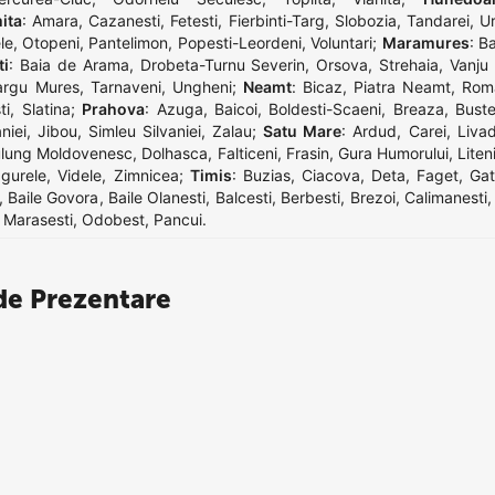
ita
:
Amara
,
Cazanesti
,
Fetesti
,
Fierbinti-Targ
,
Slobozia
,
Tandarei
,
Ur
le
,
Otopeni
,
Pantelimon
,
Popesti-Leordeni
,
Voluntari
;
Maramures
:
Ba
ti
:
Baia de Arama
,
Drobeta-Turnu Severin
,
Orsova
,
Strehaia
,
Vanju
argu Mures
,
Tarnaveni
,
Ungheni
;
Neamt
:
Bicaz
,
Piatra Neamt
,
Rom
ti
,
Slatina
;
Prahova
:
Azuga
,
Baicoi
,
Boldesti-Scaeni
,
Breaza
,
Buste
niei
,
Jibou
,
Simleu Silvaniei
,
Zalau
;
Satu Mare
:
Ardud
,
Carei
,
Liva
lung Moldovenesc
,
Dolhasca
,
Falticeni
,
Frasin
,
Gura Humorului
,
Liten
gurele
,
Videle
,
Zimnicea
;
Timis
:
Buzias
,
Ciacova
,
Deta
,
Faget
,
Gat
,
Baile Govora
,
Baile Olanesti
,
Balcesti
,
Berbesti
,
Brezoi
,
Calimanesti
,
Marasesti
,
Odobest
,
Pancui
.
e Prezentare