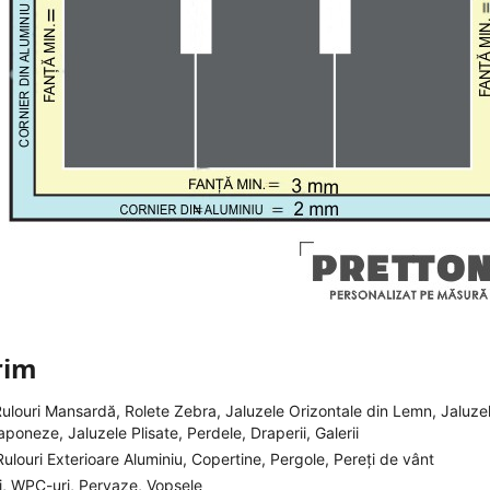
rim
Rulouri Mansardă, Rolete Zebra, Jaluzele Orizontale din Lemn, Jaluze
aponeze, Jaluzele Plisate, Perdele, Draperii, Galerii
ulouri Exterioare Aluminiu, Copertine, Pergole, Pereți de vânt
j, WPC-uri, Pervaze, Vopsele