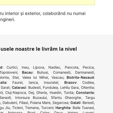
u interior și exterior, colaborând nu numai
ingineri.
dusele noastre le livrăm la nivel
ad
:
Curtici
,
Ineu
,
Lipova
,
Nadlac
,
Pancota
,
Pecica
,
Topoloveni
;
Bacau
:
Buhusi
,
Comanesti
,
Darmanesti
,
alonta
,
Stei
,
Valea lui Mihai
,
Vascau
;
Bistrita-Nasaud
:
aila
:
Faurei
,
Ianca
,
Insuratei
;
Brasov
:
Codlea
,
 Sarat
;
Calarasi
:
Budesti
,
Fundulea
,
Lehliu Gara
,
Oltenita
;
ii
,
Cluj-Napoca
,
Dej
,
Gherla
,
Huedin
,
Turda
;
Constanta
:
Baraolt
,
Intorsura Buzaului
,
Sfantu Gheorghe
,
Targu
a
,
Dabuleni
,
Filiasi
,
Poiana Mare
,
Segarcea
;
Galati
:
Beresti
,
gu Jiu
,
Ticleni
,
Tismana
,
Turceni
;
Harghita
:
Baile Tusnad
,
ra
:
Aninoasa
,
Brad
,
Calan
,
Deva
,
Hateg
,
Lupeni
,