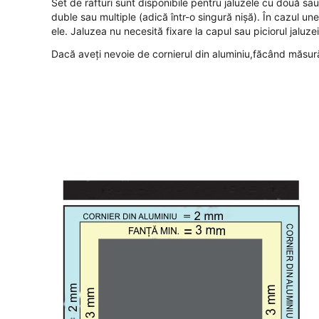
Set de rafturi sunt disponibile pentru jaluzele cu două sau
duble sau multiple (adică într-o singură nișă). În cazul unei
ele. Jaluzea nu necesită fixare la capul sau piciorul jaluzei,
Dacă aveți nevoie de cornierul din aluminiu,făcând măsurăt