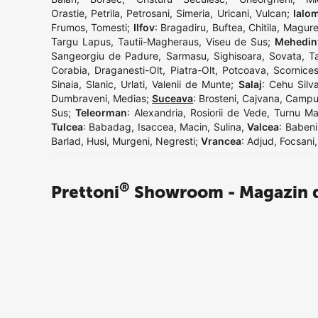
Orastie
,
Petrila
,
Petrosani
,
Simeria
,
Uricani
,
Vulcan
;
Ialom
Frumos
,
Tomesti
;
Ilfov
:
Bragadiru
,
Buftea
,
Chitila
,
Magure
Targu Lapus
,
Tautii-Magheraus
,
Viseu de Sus
;
Mehedin
Sangeorgiu de Padure
,
Sarmasu
,
Sighisoara
,
Sovata
,
T
Corabia
,
Draganesti-Olt
,
Piatra-Olt
,
Potcoava
,
Scornices
Sinaia
,
Slanic
,
Urlati
,
Valenii de Munte
;
Salaj
:
Cehu Silva
Dumbraveni
,
Medias
;
Suceava
:
Brosteni
,
Cajvana
,
Campu
Sus
;
Teleorman
:
Alexandria
,
Rosiorii de Vede
,
Turnu Ma
Tulcea
:
Babadag
,
Isaccea
,
Macin
,
Sulina
,
Valcea
:
Babeni
Barlad
,
Husi
,
Murgeni
,
Negresti
;
Vrancea
:
Adjud
,
Focsani
®
Prettoni
Showroom - Magazin d