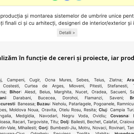
, producţia și montarea sistemelor de umbrire unice pentr
ţi finali ci și cu arhitecţi, designeri de interior/exterior și 
Detalii >
lizăm în funcție de cereri și proiecte, iar pro
j
,
Campeni
,
Cugir
,
Ocna Mures
,
Sebes
,
Teius
,
Zlatna
;
Ar
,
Costesti
,
Curtea de Arges
,
Mioveni
,
Pitesti
,
Stefanesti
,
cna
;
Bihor
:
Alesd
,
Beius
,
Marghita
,
Nucet
,
Oradea
,
Sacueni
,
S
ani
:
Darabani
,
Bucecea
,
Dorohoi
,
Flamanzi
,
Saveni
;
Br
curesti
:
Baneasa
;
Buzau
:
Nehoiu
,
Patarlagele
,
Pogoanele
,
Ramnicu
bes
,
Moldova Noua
,
Oravita
,
Otelu Rosu
,
Resita
;
Cluj
:
Campia Turz
galia
,
Medgidia
,
Navodari
,
Negru Voda
,
Ovidiu
;
Covasna
:
ioasa
,
Racari
,
Targoviste
,
Titu
;
Dolj
:
Bailesti
,
Bechet
,
Calafat
,
Craiov
ntin-Vale
,
Mihailesti
;
Gorj
:
Bumbesti-Jiu
,
Motru
,
Novaci
,
Rovinari
,
Tar
ercurea-Ciuc
,
Odorheiu Secuiesc
,
Toplita
,
Vlahita
;
Hunedoa