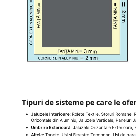
Tipuri de sisteme pe care le ofe
Jaluzele Interioare:
Rolete Textile, Storuri Romane, 
Orizontale din Aluminiu, Jaluzele Verticale, Paneluri J
Umbrire Exterioară:
Jaluzele Orizontale Exterioare, R
Altele:
Tapete, Uși și Ferestre Termopan, Uși de gara