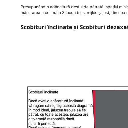
Presupunând o adâncitură destul de pătrată, spațiul minim
măsurarea a cel puțin 3 locuri (sus, mijloc și jos), din c
Scobituri înclinate și Scobituri dezaxa