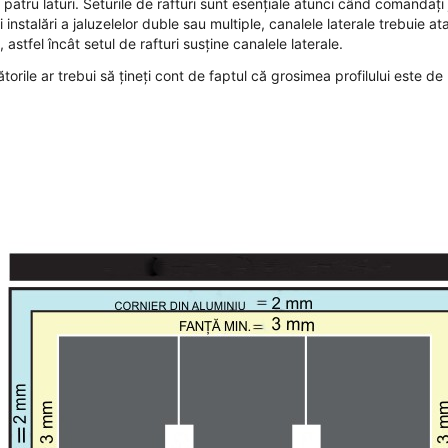
 patru laturi. Seturile de rafturi sunt esențiale atunci când comandați 
 instalări a jaluzelelor duble sau multiple, canalele laterale trebuie at
 astfel încât setul de rafturi susține canalele laterale.
orile ar trebui să țineți cont de faptul că grosimea profilului este d