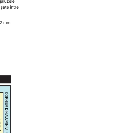
jaluzele
așate între
e 2 mm.