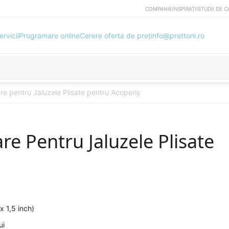
COMPANIE
INSPIRAȚII
STUDII DE C
ervicii
Programare online
Cerere oferta de preț
info@prettoni.ro
re pentru Jaluzele Plisate pentru Acoperiș
re Pentru Jaluzele Plisate
 1,5 inch)
ui