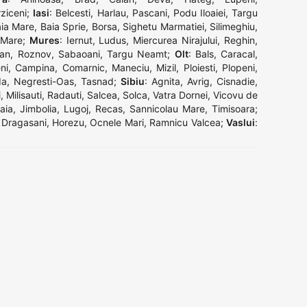
ziceni
;
Iasi
:
Belcesti
,
Harlau
,
Pascani
,
Podu Iloaiei
,
Targu
ia Mare
,
Baia Sprie
,
Borsa
,
Sighetu Marmatiei
,
Silimeghiu
,
 Mare
;
Mures
:
Iernut
,
Ludus
,
Miercurea Nirajului
,
Reghin
,
an
,
Roznov
,
Sabaoani
,
Targu Neamt
;
Olt
:
Bals
,
Caracal
,
ni
,
Campina
,
Comarnic
,
Maneciu
,
Mizil
,
Ploiesti
,
Plopeni
,
da
,
Negresti-Oas
,
Tasnad
;
Sibiu
:
Agnita
,
Avrig
,
Cisnadie
,
i
,
Milisauti
,
Radauti
,
Salcea
,
Solca
,
Vatra Dornei
,
Vicovu de
aia
,
Jimbolia
,
Lugoj
,
Recas
,
Sannicolau Mare
,
Timisoara
;
,
Dragasani
,
Horezu
,
Ocnele Mari
,
Ramnicu Valcea
;
Vaslui
: