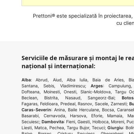
Prettoni® este specializată în proiectarea
cu clien
Serviciile de măsurare și montaj le rea
național și internațional:
Alba
:
Abrud
,
Aiud
,
Alba Iulia
,
Baia de Aries
,
Bla
Santana
,
Sebis
,
Vladimirescu
;
Arges
:
Campulung
Dofteana
,
Moinesti
,
Onesti
,
Slanic-Moldova
,
Targu O
Beclean
,
Bistrita
,
Nasaud
,
Sangeorz-Bai
;
Botos
Fagaras
,
Feldioara
,
Predeal
,
Rasnov
,
Sacele
,
Zarnesti
;
Bu
Caras-Severin
:
Anina
,
Baile Herculane
,
Bocsa
,
Caranse
Basarabi
,
Cernavoda
,
Harsova
,
Eforie
,
Mamaia
,
Man
Secuiesc
;
Dambovita
:
Fieni
,
Gaesti
,
Holboca
,
Moreni
,
Puc
Liesti
,
Matca
,
Pechea
,
Targu Bujor
,
Tecuci
;
Giurgiu
:
Boli
Balan
,
Borsec
,
Cristuru Secuiesc
,
Gheorgheni
,
Mi