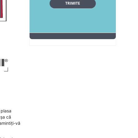
 plasa
așa că
amintiți-vă