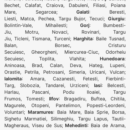
Bechet
,
Calafat
,
Craiova
,
Dabuleni
,
Filiasi
,
Poiana
Mare
,
Segarcea
;
Galati
:
Beresti
,
Liesti
,
Matca
,
Pechea
,
Targu Bujor
,
Tecuci
;
Giurgiu
:
Bolintin-Vale
,
Mihailesti
;
Gorj
:
Bumbesti-
Jiu
,
Motru
,
Novaci
,
Rovinari
,
Targu
Jiu
,
Ticleni
,
Tismana
,
Turceni
;
Harghita
:
Baile Tusnad
,
Balan
,
Borsec
,
Cristuru
Secuiesc
,
Gheorgheni
,
Miercurea-Ciuc
,
Odorheiu
Secuiesc
,
Toplita
,
Vlahita
;
Hunedoara
:
Aninoasa
,
Brad
,
Calan
,
Deva
,
Hateg
,
Lupeni
,
Orastie
,
Petrila
,
Petrosani
,
Simeria
,
Uricani
,
Vulcan
;
Ialomita
:
Amara
,
Cazanesti
,
Fetesti
,
Fierbinti-
Targ
,
Slobozia
,
Tandarei
,
Urziceni
;
Iasi
:
Belcesti
,
Harlau
,
Pascani
,
Podu Iloaiei
,
Targu
Frumos
,
Tomesti
;
Ilfov
:
Bragadiru
,
Buftea
,
Chitila
,
Magurele
,
Otopeni
,
Pantelimon
,
Popesti-Leordeni
,
Voluntari
;
Maramures
:
Baia Mare
,
Baia Sprie
,
Borsa
,
Sighetu Marmatiei
,
Silimeghiu
,
Targu Lapus
,
Tautii-
Magheraus
,
Viseu de Sus
;
Mehedinti
:
Baia de Arama
,