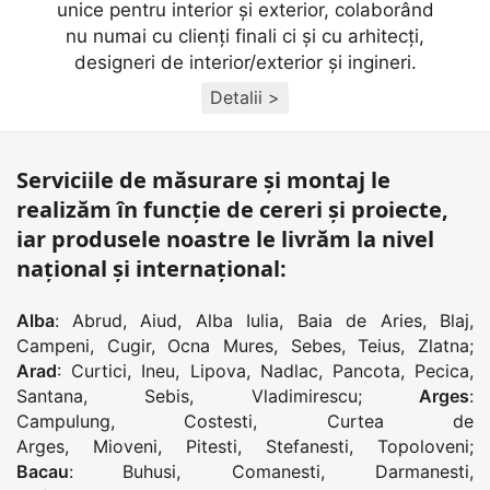
unice pentru interior și exterior, colaborând
nu numai cu clienţi finali ci și cu arhitecţi,
designeri de interior/exterior și ingineri.
Detalii >
Serviciile de măsurare și montaj le
realizăm în funcție de cereri și proiecte,
iar produsele noastre le livrăm la nivel
național și internațional:
Alba
:
Abrud
,
Aiud
,
Alba Iulia
,
Baia de Aries
,
Blaj
,
Campeni
,
Cugir
,
Ocna Mures
,
Sebes
,
Teius
,
Zlatna
;
Arad
:
Curtici
,
Ineu
,
Lipova
,
Nadlac
,
Pancota
,
Pecica
,
Santana
,
Sebis
,
Vladimirescu
;
Arges
:
Campulung
,
Costesti
,
Curtea de
Arges
,
Mioveni
,
Pitesti
,
Stefanesti
,
Topoloveni
;
Bacau
:
Buhusi
,
Comanesti
,
Darmanesti
,