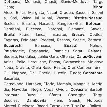
Dofteana
,
Moinesti
,
Onesti
,
Slanic-Moldova
,
Targu
Ocna
;
Bihor
:
Alesd
,
Beius
,
Marghita
,
Nucet
,
Oradea
,
Sacueni
,
Salont
a
,
Stei
,
Valea lui Mihai
,
Vascau
;
Bistrita-Nasaud
:
Beclean
,
Bistrita
,
Nasaud
,
Sangeorz-Bai
;
Botosani
:
Darabani
,
Bucecea
,
Dorohoi
,
Flamanzi
,
Saveni
;
Braila
:
Faurei
,
Ianca
,
Insuratei
;
Brasov
:
Codlea
,
Fagaras
,
Feldioara
,
Predeal
,
Rasnov
,
Sacele
,
Zarnesti
;
Bucuresti
:
Baneasa
;
Buzau
:
Nehoiu
,
Patarlagele
,
Pogoanele
,
Ramnicu Sarat
;
Calarasi
:
Budesti
,
Fundulea
,
Lehliu Gara
,
Oltenita
;
Caras-Severin
:
Anina
,
Baile Herculane
,
Bocsa
,
Caransebes
,
Moldova
Noua
,
Oravita
,
Otelu Rosu
,
Resita
;
Cluj
:
Campia Turzii
,
Cluj-Napoca
,
Dej
,
Gherla
,
Huedin
,
Turda
;
Constanta
:
Basarabi
,
Cernavoda
,
Harsova
,
Eforie
,
Mamaia
,
Mangalia
,
Medgi
dia
,
Navodari
,
Negru Voda
,
Ovidiu
;
Covasna
:
Baraolt
,
Intorsura Buzaului
,
Sfantu Gheorghe
,
Targu
Secuiesc
;
Dambovita
:
Fieni
,
Gaesti
,
Holboca
,
Moreni
,
Pucioasa
,
Racari
,
Targoviste
,
Titu
;
Dolj
:
Bailesti
,