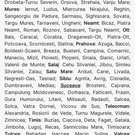
Drobeta-Turnu Severin
,
Orsova
,
Strehaia
,
Vanju Mare
;
Mures
:
Iernut
,
Ludus
,
Miercurea Nirajului
,
Reghin
,
Sangeorgiu de Padure
,
Sarmasu
,
Sighisoara
,
Sovata
,
Targu Mures
,
Tarnaveni
,
Ungheni
;
Neamt
:
Bicaz
,
Piatra
Neamt
,
Roman
,
Roznov
,
Sabaoani
,
Targu Neamt
;
Olt
:
Bals
,
Caracal
,
Corabia
,
Draganesti-Olt
,
Piatra-Olt
,
Potcoava
,
Scornicesti
,
Slatina
;
Prahova
:
Azuga
,
Baicoi
,
Boldesti-Scaeni
,
Breaza
,
Busteni
,
Campina
,
Comarnic
,
Maneciu
,
Mizil
,
Ploiesti
,
Plopeni
,
Sinaia
,
Slanic
,
Urlati
,
Valenii de Munte
;
Salaj
:
Cehu Silvaniei
,
Jibou
,
Simleu
Silvaniei
,
Zalau
;
Satu Mare
:
Ardud
,
Carei
,
Livada
,
Negresti-Oas
,
Tasnad
;
Sibiu
:
Agnita
,
Avrig
,
Cisnadie
,
Dumbraveni
,
Medias
;
Suceava
:
Brosteni
,
Cajvana
,
Campulung Moldovenesc
,
Dolhasca
,
Falticeni
,
Frasin
,
Gura Humorului
,
Liteni
,
Milisauti
,
Radauti
,
Salcea
,
Solca
,
Vatra Dornei
,
Vicovu de Sus
;
Teleorman
:
Alexandria
,
Rosiorii de Vede
,
Turnu Magurele
,
Videle
,
Zimnicea
;
Timis
:
Buzias
,
Ciacova
,
Deta
,
Faget
,
Gataia
,
Jimbolia
,
Lugoj
,
Recas
,
Sannicolau Mare
,
Timisoara
;
Tulcea
:
Babadag
,
Isaccea
,
Macin
,
Sulina
,
Valcea
: