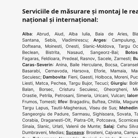
Serviciile de măsurare și montaj le rea
național și internațional:
Alba
:
Abrud
,
Aiud
,
Alba Iulia
,
Baia de Aries
,
Bla
Santana
,
Sebis
,
Vladimirescu
;
Arges
:
Campulung
Dofteana
,
Moinesti
,
Onesti
,
Slanic-Moldova
,
Targu O
Beclean
,
Bistrita
,
Nasaud
,
Sangeorz-Bai
;
Botos
Fagaras
,
Feldioara
,
Predeal
,
Rasnov
,
Sacele
,
Zarnesti
;
Bu
Caras-Severin
:
Anina
,
Baile Herculane
,
Bocsa
,
Caranse
Basarabi
,
Cernavoda
,
Harsova
,
Eforie
,
Mamaia
,
Man
Secuiesc
;
Dambovita
:
Fieni
,
Gaesti
,
Holboca
,
Moreni
,
Puc
Liesti
,
Matca
,
Pechea
,
Targu Bujor
,
Tecuci
;
Giurgiu
:
Boli
Balan
,
Borsec
,
Cristuru Secuiesc
,
Gheorgheni
,
Mi
Orastie
,
Petrila
,
Petrosani
,
Simeria
,
Uricani
,
Vulcan
;
Ialom
Frumos
,
Tomesti
;
Ilfov
:
Bragadiru
,
Buftea
,
Chitila
,
Magure
Targu Lapus
,
Tautii-Magheraus
,
Viseu de Sus
;
Mehedin
Sangeorgiu de Padure
,
Sarmasu
,
Sighisoara
,
Sovata
,
T
Corabia
,
Draganesti-Olt
,
Piatra-Olt
,
Potcoava
,
Scornices
Sinaia
,
Slanic
,
Urlati
,
Valenii de Munte
;
Salaj
:
Cehu Silva
Dumbraveni
,
Medias
;
Suceava
:
Brosteni
,
Cajvana
,
Campu