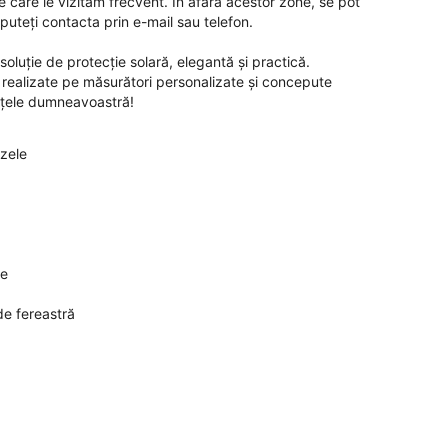
e care le vizităm frecvent. În afara acestor zone, se pot
puteți contacta prin e-mail sau telefon.
soluție de protecție solară, elegantă și practică.
 realizate pe măsurători personalizate și concepute
ințele dumneavoastră!
zele
le
de fereastră