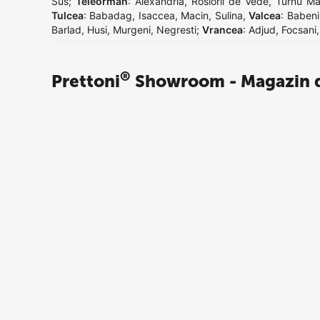
Sus
;
Teleorman
:
Alexandria
,
Rosiorii de Vede
,
Turnu Ma
Tulcea
:
Babadag
,
Isaccea
,
Macin
,
Sulina
,
Valcea
:
Babeni
Barlad
,
Husi
,
Murgeni
,
Negresti
;
Vrancea
:
Adjud
,
Focsani
®
Prettoni
Showroom - Magazin d