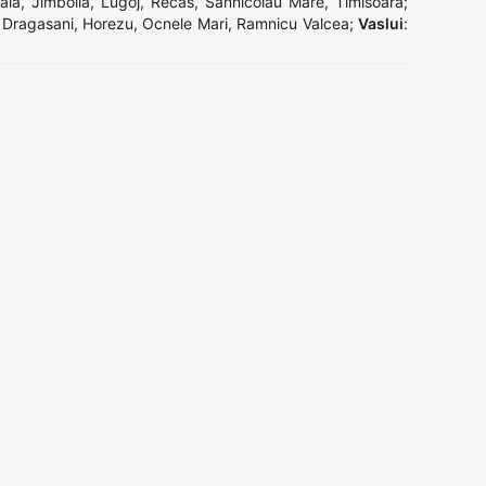
aia
,
Jimbolia
,
Lugoj
,
Recas
,
Sannicolau Mare
,
Timisoara
;
,
Dragasani
,
Horezu
,
Ocnele Mari
,
Ramnicu Valcea
;
Vaslui
: