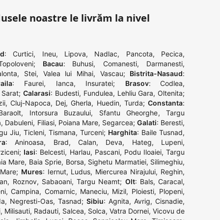
dusele noastre le livrăm la nivel
ad
:
Curtici
,
Ineu
,
Lipova
,
Nadlac
,
Pancota
,
Pecica
,
Topoloveni
;
Bacau
:
Buhusi
,
Comanesti
,
Darmanesti
,
alonta
,
Stei
,
Valea lui Mihai
,
Vascau
;
Bistrita-Nasaud
:
aila
:
Faurei
,
Ianca
,
Insuratei
;
Brasov
:
Codlea
,
 Sarat
;
Calarasi
:
Budesti
,
Fundulea
,
Lehliu Gara
,
Oltenita
;
ii
,
Cluj-Napoca
,
Dej
,
Gherla
,
Huedin
,
Turda
;
Constanta
:
Baraolt
,
Intorsura Buzaului
,
Sfantu Gheorghe
,
Targu
a
,
Dabuleni
,
Filiasi
,
Poiana Mare
,
Segarcea
;
Galati
:
Beresti
,
gu Jiu
,
Ticleni
,
Tismana
,
Turceni
;
Harghita
:
Baile Tusnad
,
ra
:
Aninoasa
,
Brad
,
Calan
,
Deva
,
Hateg
,
Lupeni
,
ziceni
;
Iasi
:
Belcesti
,
Harlau
,
Pascani
,
Podu Iloaiei
,
Targu
ia Mare
,
Baia Sprie
,
Borsa
,
Sighetu Marmatiei
,
Silimeghiu
,
 Mare
;
Mures
:
Iernut
,
Ludus
,
Miercurea Nirajului
,
Reghin
,
an
,
Roznov
,
Sabaoani
,
Targu Neamt
;
Olt
:
Bals
,
Caracal
,
ni
,
Campina
,
Comarnic
,
Maneciu
,
Mizil
,
Ploiesti
,
Plopeni
,
da
,
Negresti-Oas
,
Tasnad
;
Sibiu
:
Agnita
,
Avrig
,
Cisnadie
,
i
,
Milisauti
,
Radauti
,
Salcea
,
Solca
,
Vatra Dornei
,
Vicovu de