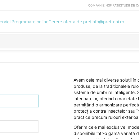
COMPANIE
INSPIRAȚII
STUDII DE C
ervicii
Programare online
Cerere oferta de preț
info@prettoni.ro
Avem cele mai diverse soluții în
produse, de la tradiționalele rulo
sisteme de umbrire inteligente.
interioarelor, oferind o varietate
permițând o armonizare perfectă 
protecția contra insectelor sau îm
practice precum rulouri exterioare
Oferim cele mai exclusive, modern
disponibile într-o gamă variată d