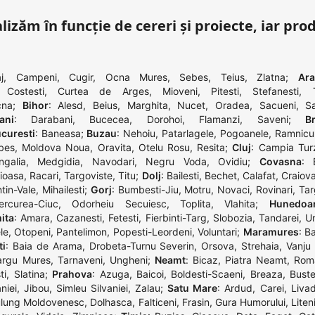
lizăm în funcție de cereri și proiecte, iar pro
j
,
Campeni
,
Cugir
,
Ocna Mures
,
Sebes
,
Teius
,
Zlatna
;
Ar
,
Costesti
,
Curtea de Arges
,
Mioveni
,
Pitesti
,
Stefanesti
,
cna
;
Bihor
:
Alesd
,
Beius
,
Marghita
,
Nucet
,
Oradea
,
Sacueni
,
S
ani
:
Darabani
,
Bucecea
,
Dorohoi
,
Flamanzi
,
Saveni
;
Br
curesti
:
Baneasa
;
Buzau
:
Nehoiu
,
Patarlagele
,
Pogoanele
,
Ramnicu
bes
,
Moldova Noua
,
Oravita
,
Otelu Rosu
,
Resita
;
Cluj
:
Campia Turz
galia
,
Medgidia
,
Navodari
,
Negru Voda
,
Ovidiu
;
Covasna
:
ioasa
,
Racari
,
Targoviste
,
Titu
;
Dolj
:
Bailesti
,
Bechet
,
Calafat
,
Craiov
ntin-Vale
,
Mihailesti
;
Gorj
:
Bumbesti-Jiu
,
Motru
,
Novaci
,
Rovinari
,
Tar
ercurea-Ciuc
,
Odorheiu Secuiesc
,
Toplita
,
Vlahita
;
Hunedoa
ita
:
Amara
,
Cazanesti
,
Fetesti
,
Fierbinti-Targ
,
Slobozia
,
Tandarei
,
Ur
le
,
Otopeni
,
Pantelimon
,
Popesti-Leordeni
,
Voluntari
;
Maramures
:
Ba
ti
:
Baia de Arama
,
Drobeta-Turnu Severin
,
Orsova
,
Strehaia
,
Vanju
argu Mures
,
Tarnaveni
,
Ungheni
;
Neamt
:
Bicaz
,
Piatra Neamt
,
Rom
ti
,
Slatina
;
Prahova
:
Azuga
,
Baicoi
,
Boldesti-Scaeni
,
Breaza
,
Buste
niei
,
Jibou
,
Simleu Silvaniei
,
Zalau
;
Satu Mare
:
Ardud
,
Carei
,
Liva
lung Moldovenesc
,
Dolhasca
,
Falticeni
,
Frasin
,
Gura Humorului
,
Liten