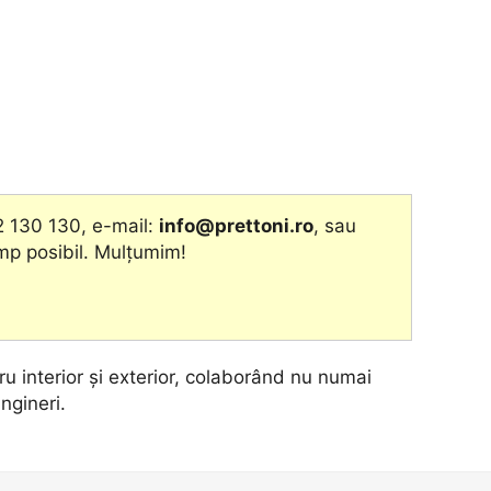
2 130 130, e-mail:
info@prettoni.ro
, sau
imp posibil. Mulțumim!
u interior și exterior, colaborând nu numai
ingineri.