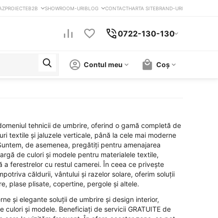
AZ
PROIECTE
B2B
SHOWROOM-URI
BLOG
CONTACT
HARTA SITE
BRAND-URI
0722-130-130
Contul meu
Coș
 domeniul tehnicii de umbrire, oferind o gamă completă de
uri textile și jaluzele verticale, până la cele mai moderne
 Suntem, de asemenea, pregătiți pentru amenajarea
 largă de culori și modele pentru materialele textile,
a ferestrelor cu restul camerei. În ceea ce privește
potriva căldurii, vântului și razelor solare, oferim soluții
, plase plisate, copertine, pergole și altele.
e și elegante soluții de umbrire și design interior,
e culori și modele. Beneficiați de servicii GRATUITE de