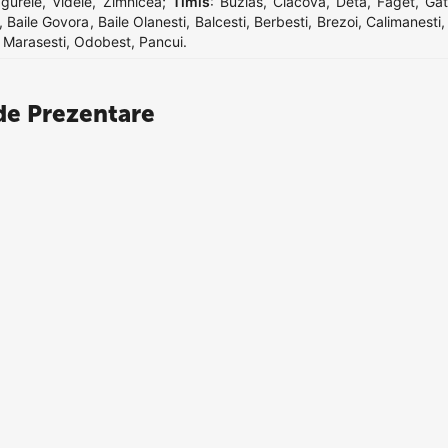
gurele
,
Videle
,
Zimnicea
;
Timis
:
Buzias
,
Ciacova
,
Deta
,
Faget
,
Gat
,
Baile Govora
,
Baile Olanesti
,
Balcesti
,
Berbesti
,
Brezoi
,
Calimanesti
,
Marasesti
,
Odobest
,
Pancui
.
e Prezentare