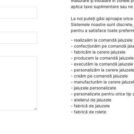
măsurare și instalare în zonele p
aplica taxe suplimentare sau ne 
La noi puteți găsi aproape orice 
Sistemele noastre sunt discrete,
pentru a satisface toate prefer
- realizaăm la comandă jaluzele
- confecționăm pe comandă jalu
- fabricăm la cerere jaluzele
- producem la comandă jaluzele
- executăm la comandă jaluzele
- personalizăm la cerere jaluzele
- creăm pe comandă jaluzele
- manufacturăm la cerere jaluze
- jaluzele personalizate
- personalizate pentru orice tip 
- atelierul de jaluzele
- fabrică de jaluzele
- fabrică de rolete