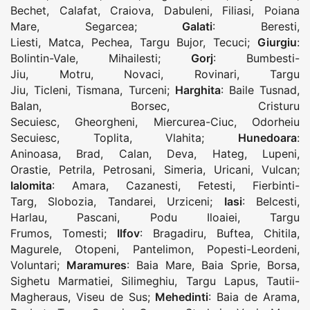
Bechet
,
Calafat
,
Craiova
,
Dabuleni
,
Filiasi
,
Poiana
Mare
,
Segarcea
;
Galati
:
Beresti
,
Liesti
,
Matca
,
Pechea
,
Targu Bujor
,
Tecuci
;
Giurgiu
:
Bolintin-Vale
,
Mihailesti
;
Gorj
:
Bumbesti-
Jiu
,
Motru
,
Novaci
,
Rovinari
,
Targu
Jiu
,
Ticleni
,
Tismana
,
Turceni
;
Harghita
:
Baile Tusnad
,
Balan
,
Borsec
,
Cristuru
Secuiesc
,
Gheorgheni
,
Miercurea-Ciuc
,
Odorheiu
Secuiesc
,
Toplita
,
Vlahita
;
Hunedoara
:
Aninoasa
,
Brad
,
Calan
,
Deva
,
Hateg
,
Lupeni
,
Orastie
,
Petrila
,
Petrosani
,
Simeria
,
Uricani
,
Vulcan
;
Ialomita
:
Amara
,
Cazanesti
,
Fetesti
,
Fierbinti-
Targ
,
Slobozia
,
Tandarei
,
Urziceni
;
Iasi
:
Belcesti
,
Harlau
,
Pascani
,
Podu Iloaiei
,
Targu
Frumos
,
Tomesti
;
Ilfov
:
Bragadiru
,
Buftea
,
Chitila
,
Magurele
,
Otopeni
,
Pantelimon
,
Popesti-Leordeni
,
Voluntari
;
Maramures
:
Baia Mare
,
Baia Sprie
,
Borsa
,
Sighetu Marmatiei
,
Silimeghiu
,
Targu Lapus
,
Tautii-
Magheraus
,
Viseu de Sus
;
Mehedinti
:
Baia de Arama
,