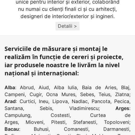
unice pentru interior și exterior, colaborând
nu numai cu clienţi finali ci și cu arhitecţi,
designeri de interior/exterior și ingineri.
Detalii >
Serviciile de măsurare și montaj le
realizăm în funcție de cereri și proiecte,
iar produsele noastre le livrăm la nivel
național și internațional:
Alba
:
Abrud
,
Aiud
,
Alba Iulia
,
Baia de Aries
,
Blaj
,
Campeni
,
Cugir
,
Ocna Mures
,
Sebes
,
Teius
,
Zlatna
;
Arad
:
Curtici
,
Ineu
,
Lipova
,
Nadlac
,
Pancota
,
Pecica
,
Santana
,
Sebis
,
Vladimirescu
;
Arges
:
Campulung
,
Costesti
,
Curtea de
Arges
,
Mioveni
,
Pitesti
,
Stefanesti
,
Topoloveni
;
Bacau
:
Buhusi
,
Comanesti
,
Darmanesti
,