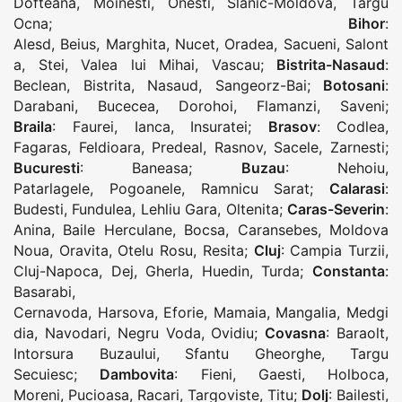
Dofteana
,
Moinesti
,
Onesti
,
Slanic-Moldova
,
Targu
Ocna
;
Bihor
:
Alesd
,
Beius
,
Marghita
,
Nucet
,
Oradea
,
Sacueni
,
Salont
a
,
Stei
,
Valea lui Mihai
,
Vascau
;
Bistrita-Nasaud
:
Beclean
,
Bistrita
,
Nasaud
,
Sangeorz-Bai
;
Botosani
:
Darabani
,
Bucecea
,
Dorohoi
,
Flamanzi
,
Saveni
;
Braila
:
Faurei
,
Ianca
,
Insuratei
;
Brasov
:
Codlea
,
Fagaras
,
Feldioara
,
Predeal
,
Rasnov
,
Sacele
,
Zarnesti
;
Bucuresti
:
Baneasa
;
Buzau
:
Nehoiu
,
Patarlagele
,
Pogoanele
,
Ramnicu Sarat
;
Calarasi
:
Budesti
,
Fundulea
,
Lehliu Gara
,
Oltenita
;
Caras-Severin
:
Anina
,
Baile Herculane
,
Bocsa
,
Caransebes
,
Moldova
Noua
,
Oravita
,
Otelu Rosu
,
Resita
;
Cluj
:
Campia Turzii
,
Cluj-Napoca
,
Dej
,
Gherla
,
Huedin
,
Turda
;
Constanta
:
Basarabi
,
Cernavoda
,
Harsova
,
Eforie
,
Mamaia
,
Mangalia
,
Medgi
dia
,
Navodari
,
Negru Voda
,
Ovidiu
;
Covasna
:
Baraolt
,
Intorsura Buzaului
,
Sfantu Gheorghe
,
Targu
Secuiesc
;
Dambovita
:
Fieni
,
Gaesti
,
Holboca
,
Moreni
,
Pucioasa
,
Racari
,
Targoviste
,
Titu
;
Dolj
:
Bailesti
,