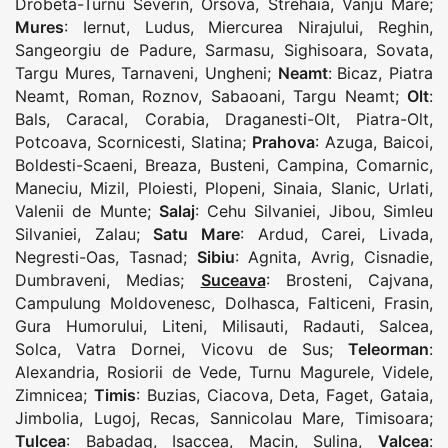
Drobeta-Turnu Severin
,
Orsova
,
Strehaia
,
Vanju Mare
;
Mures
:
Iernut
,
Ludus
,
Miercurea Nirajului
,
Reghin
,
Sangeorgiu de Padure
,
Sarmasu
,
Sighisoara
,
Sovata
,
Targu Mures
,
Tarnaveni
,
Ungheni
;
Neamt
:
Bicaz
,
Piatra
Neamt
,
Roman
,
Roznov
,
Sabaoani
,
Targu Neamt
;
Olt
:
Bals
,
Caracal
,
Corabia
,
Draganesti-Olt
,
Piatra-Olt
,
Potcoava
,
Scornicesti
,
Slatina
;
Prahova
:
Azuga
,
Baicoi
,
Boldesti-Scaeni
,
Breaza
,
Busteni
,
Campina
,
Comarnic
,
Maneciu
,
Mizil
,
Ploiesti
,
Plopeni
,
Sinaia
,
Slanic
,
Urlati
,
Valenii de Munte
;
Salaj
:
Cehu Silvaniei
,
Jibou
,
Simleu
Silvaniei
,
Zalau
;
Satu Mare
:
Ardud
,
Carei
,
Livada
,
Negresti-Oas
,
Tasnad
;
Sibiu
:
Agnita
,
Avrig
,
Cisnadie
,
Dumbraveni
,
Medias
;
Suceava
:
Brosteni
,
Cajvana
,
Campulung Moldovenesc
,
Dolhasca
,
Falticeni
,
Frasin
,
Gura Humorului
,
Liteni
,
Milisauti
,
Radauti
,
Salcea
,
Solca
,
Vatra Dornei
,
Vicovu de Sus
;
Teleorman
:
Alexandria
,
Rosiorii de Vede
,
Turnu Magurele
,
Videle
,
Zimnicea
;
Timis
:
Buzias
,
Ciacova
,
Deta
,
Faget
,
Gataia
,
Jimbolia
,
Lugoj
,
Recas
,
Sannicolau Mare
,
Timisoara
;
Tulcea
:
Babadag
,
Isaccea
,
Macin
,
Sulina
,
Valcea
: