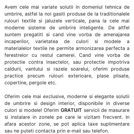
Avem cele mai variate solutii in domeniul tehnica de
umbrire, astfel la noi gasiti produse de la traditionalele
rulouri textile si jaluzele verticale, pana la cele mai
moderne sisteme de umbrire inteligente. De altfel
suntem pregatiti si cand vine vorba de amenajarea
incaperilor, varietatea de culori si modele a
materialelor textile ne permite armonizarea perfecta a
ferestrelor cu restul camerei. Cand vine vorba de
protectie contra insectelor, sau protectie impotriva
caldurii, vantului si razele soarelui, oferim produse
practice precum rulouri exterioare, plase plisate,
copertine, pergole etc.
Oferim cele mai exclusive, moderne si elegante solutii
de umbrire si design interior, disponibile in diverse
culori si modele! Oferim
GRATUIT
servicii de masurare
si instalare in zonele pe care le vizitam frecvent. In
afara acestor zone, se pot aplica taxe suplimentare
sau ne puteti contacta prin e-mail sau telefon.