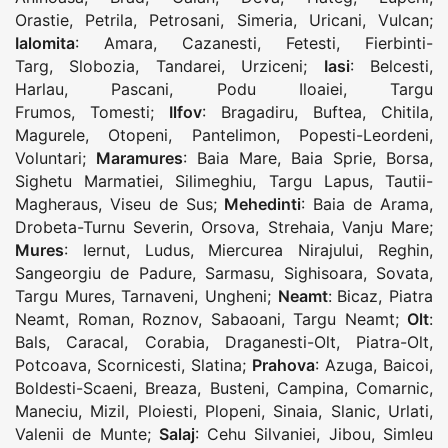
Orastie
,
Petrila
,
Petrosani
,
Simeria
,
Uricani
,
Vulcan
;
Ialomita
:
Amara
,
Cazanesti
,
Fetesti
,
Fierbinti-
Targ
,
Slobozia
,
Tandarei
,
Urziceni
;
Iasi
:
Belcesti
,
Harlau
,
Pascani
,
Podu Iloaiei
,
Targu
Frumos
,
Tomesti
;
Ilfov
:
Bragadiru
,
Buftea
,
Chitila
,
Magurele
,
Otopeni
,
Pantelimon
,
Popesti-Leordeni
,
Voluntari
;
Maramures
:
Baia Mare
,
Baia Sprie
,
Borsa
,
Sighetu Marmatiei
,
Silimeghiu
,
Targu Lapus
,
Tautii-
Magheraus
,
Viseu de Sus
;
Mehedinti
:
Baia de Arama
,
Drobeta-Turnu Severin
,
Orsova
,
Strehaia
,
Vanju Mare
;
Mures
:
Iernut
,
Ludus
,
Miercurea Nirajului
,
Reghin
,
Sangeorgiu de Padure
,
Sarmasu
,
Sighisoara
,
Sovata
,
Targu Mures
,
Tarnaveni
,
Ungheni
;
Neamt
:
Bicaz
,
Piatra
Neamt
,
Roman
,
Roznov
,
Sabaoani
,
Targu Neamt
;
Olt
:
Bals
,
Caracal
,
Corabia
,
Draganesti-Olt
,
Piatra-Olt
,
Potcoava
,
Scornicesti
,
Slatina
;
Prahova
:
Azuga
,
Baicoi
,
Boldesti-Scaeni
,
Breaza
,
Busteni
,
Campina
,
Comarnic
,
Maneciu
,
Mizil
,
Ploiesti
,
Plopeni
,
Sinaia
,
Slanic
,
Urlati
,
Valenii de Munte
;
Salaj
:
Cehu Silvaniei
,
Jibou
,
Simleu