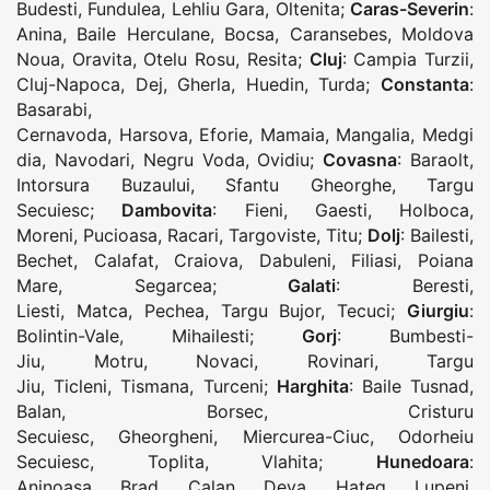
Budesti
,
Fundulea
,
Lehliu Gara
,
Oltenita
;
Caras-Severin
:
Anina
,
Baile Herculane
,
Bocsa
,
Caransebes
,
Moldova
Noua
,
Oravita
,
Otelu Rosu
,
Resita
;
Cluj
:
Campia Turzii
,
Cluj-Napoca
,
Dej
,
Gherla
,
Huedin
,
Turda
;
Constanta
:
Basarabi
,
Cernavoda
,
Harsova
,
Eforie
,
Mamaia
,
Mangalia
,
Medgi
dia
,
Navodari
,
Negru Voda
,
Ovidiu
;
Covasna
:
Baraolt
,
Intorsura Buzaului
,
Sfantu Gheorghe
,
Targu
Secuiesc
;
Dambovita
:
Fieni
,
Gaesti
,
Holboca
,
Moreni
,
Pucioasa
,
Racari
,
Targoviste
,
Titu
;
Dolj
:
Bailesti
,
Bechet
,
Calafat
,
Craiova
,
Dabuleni
,
Filiasi
,
Poiana
Mare
,
Segarcea
;
Galati
:
Beresti
,
Liesti
,
Matca
,
Pechea
,
Targu Bujor
,
Tecuci
;
Giurgiu
:
Bolintin-Vale
,
Mihailesti
;
Gorj
:
Bumbesti-
Jiu
,
Motru
,
Novaci
,
Rovinari
,
Targu
Jiu
,
Ticleni
,
Tismana
,
Turceni
;
Harghita
:
Baile Tusnad
,
Balan
,
Borsec
,
Cristuru
Secuiesc
,
Gheorgheni
,
Miercurea-Ciuc
,
Odorheiu
Secuiesc
,
Toplita
,
Vlahita
;
Hunedoara
:
Aninoasa
,
Brad
,
Calan
,
Deva
,
Hateg
,
Lupeni
,