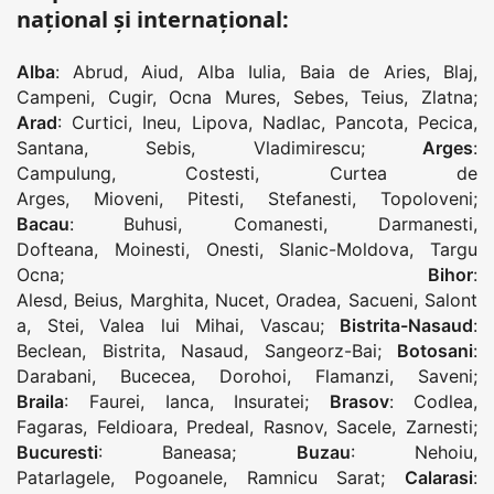
național și internațional:
Alba
:
Abrud
,
Aiud
,
Alba Iulia
,
Baia de Aries
,
Blaj
,
Campeni
,
Cugir
,
Ocna Mures
,
Sebes
,
Teius
,
Zlatna
;
Arad
:
Curtici
,
Ineu
,
Lipova
,
Nadlac
,
Pancota
,
Pecica
,
Santana
,
Sebis
,
Vladimirescu
;
Arges
:
Campulung
,
Costesti
,
Curtea de
Arges
,
Mioveni
,
Pitesti
,
Stefanesti
,
Topoloveni
;
Bacau
:
Buhusi
,
Comanesti
,
Darmanesti
,
Dofteana
,
Moinesti
,
Onesti
,
Slanic-Moldova
,
Targu
Ocna
;
Bihor
:
Alesd
,
Beius
,
Marghita
,
Nucet
,
Oradea
,
Sacueni
,
Salont
a
,
Stei
,
Valea lui Mihai
,
Vascau
;
Bistrita-Nasaud
:
Beclean
,
Bistrita
,
Nasaud
,
Sangeorz-Bai
;
Botosani
:
Darabani
,
Bucecea
,
Dorohoi
,
Flamanzi
,
Saveni
;
Braila
:
Faurei
,
Ianca
,
Insuratei
;
Brasov
:
Codlea
,
Fagaras
,
Feldioara
,
Predeal
,
Rasnov
,
Sacele
,
Zarnesti
;
Bucuresti
:
Baneasa
;
Buzau
:
Nehoiu
,
Patarlagele
,
Pogoanele
,
Ramnicu Sarat
;
Calarasi
: