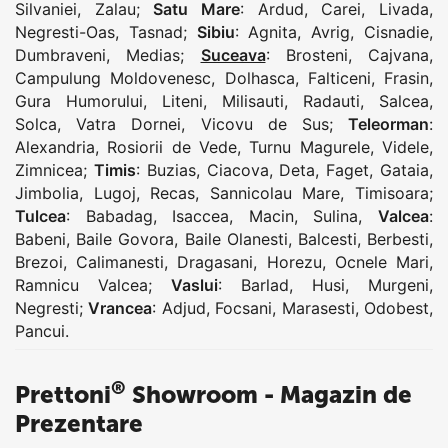
Silvaniei
,
Zalau
;
Satu Mare
:
Ardud
,
Carei
,
Livada
,
Negresti-Oas
,
Tasnad
;
Sibiu
:
Agnita
,
Avrig
,
Cisnadie
,
Dumbraveni
,
Medias
;
Suceava
:
Brosteni
,
Cajvana
,
Campulung Moldovenesc
,
Dolhasca
,
Falticeni
,
Frasin
,
Gura Humorului
,
Liteni
,
Milisauti
,
Radauti
,
Salcea
,
Solca
,
Vatra Dornei
,
Vicovu de Sus
;
Teleorman
:
Alexandria
,
Rosiorii de Vede
,
Turnu Magurele
,
Videle
,
Zimnicea
;
Timis
:
Buzias
,
Ciacova
,
Deta
,
Faget
,
Gataia
,
Jimbolia
,
Lugoj
,
Recas
,
Sannicolau Mare
,
Timisoara
;
Tulcea
:
Babadag
,
Isaccea
,
Macin
,
Sulina
,
Valcea
:
Babeni
,
Baile Govora
,
Baile Olanesti
,
Balcesti
,
Berbesti
,
Brezoi
,
Calimanesti
,
Dragasani
,
Horezu
,
Ocnele Mari
,
Ramnicu Valcea
;
Vaslui
:
Barlad
,
Husi
,
Murgeni
,
Negresti
;
Vrancea
:
Adjud
,
Focsani
,
Marasesti
,
Odobest
,
Pancui
.
®
Prettoni
Showroom - Magazin de
Prezentare