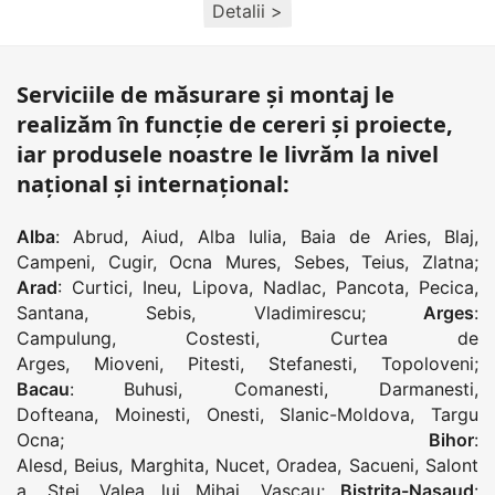
Detalii >
Serviciile de măsurare și montaj le
realizăm în funcție de cereri și proiecte,
iar produsele noastre le livrăm la nivel
național și internațional:
Alba
:
Abrud
,
Aiud
,
Alba Iulia
,
Baia de Aries
,
Blaj
,
Campeni
,
Cugir
,
Ocna Mures
,
Sebes
,
Teius
,
Zlatna
;
Arad
:
Curtici
,
Ineu
,
Lipova
,
Nadlac
,
Pancota
,
Pecica
,
Santana
,
Sebis
,
Vladimirescu
;
Arges
:
Campulung
,
Costesti
,
Curtea de
Arges
,
Mioveni
,
Pitesti
,
Stefanesti
,
Topoloveni
;
Bacau
:
Buhusi
,
Comanesti
,
Darmanesti
,
Dofteana
,
Moinesti
,
Onesti
,
Slanic-Moldova
,
Targu
Ocna
;
Bihor
:
Alesd
,
Beius
,
Marghita
,
Nucet
,
Oradea
,
Sacueni
,
Salont
a
,
Stei
,
Valea lui Mihai
,
Vascau
;
Bistrita-Nasaud
: