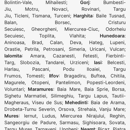
Bolintin-Vale
,
Mihailesti
;
Gorj
:
Bumbesti-
Jiu
,
Motru
,
Novaci
,
Rovinari
,
Targu
Jiu
,
Ticleni
,
Tismana
,
Turceni
;
Harghita
:
Baile Tusnad
,
Balan
,
Borsec
,
Cristuru
Secuiesc
,
Gheorgheni
,
Miercurea-Ciuc
,
Odorheiu
Secuiesc
,
Toplita
,
Vlahita
;
Hunedoara
:
Aninoasa
,
Brad
,
Calan
,
Deva
,
Hateg
,
Lupeni
,
Orastie
,
Petrila
,
Petrosani
,
Simeria
,
Uricani
,
Vulcan
;
Ialomita
:
Amara
,
Cazanesti
,
Fetesti
,
Fierbinti-
Targ
,
Slobozia
,
Tandarei
,
Urziceni
;
Iasi
:
Belcesti
,
Harlau
,
Pascani
,
Podu Iloaiei
,
Targu
Frumos
,
Tomesti
;
Ilfov
:
Bragadiru
,
Buftea
,
Chitila
,
Magurele
,
Otopeni
,
Pantelimon
,
Popesti-Leordeni
,
Voluntari
;
Maramures
:
Baia Mare
,
Baia Sprie
,
Borsa
,
Sighetu Marmatiei
,
Silimeghiu
,
Targu Lapus
,
Tautii-
Magheraus
,
Viseu de Sus
;
Mehedinti
:
Baia de Arama
,
Drobeta-Turnu Severin
,
Orsova
,
Strehaia
,
Vanju Mare
;
Mures
:
Iernut
,
Ludus
,
Miercurea Nirajului
,
Reghin
,
Sangeorgiu de Padure
,
Sarmasu
,
Sighisoara
,
Sovata
,
Targu Mures
,
Tarnaveni
,
Ungheni
;
Neamt
:
Bicaz
,
Piatra