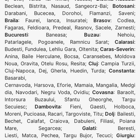
Beclean
,
Bistrita
,
Nasaud
,
Sangeorz-Bai
;
Botosani
:
Darabani
,
Bucecea
,
Dorohoi
,
Flamanzi
,
Saveni
;
Braila
:
Faurei
,
Ianca
,
Insuratei
;
Brasov
:
Codlea
,
Fagaras
,
Feldioara
,
Predeal
,
Rasnov
,
Sacele
,
Zarnesti
;
Bucuresti
:
Baneasa
;
Buzau
:
Nehoiu
,
Patarlagele
,
Pogoanele
,
Ramnicu Sarat
;
Calarasi
:
Budesti
,
Fundulea
,
Lehliu Gara
,
Oltenita
;
Caras-Severin
:
Anina
,
Baile Herculane
,
Bocsa
,
Caransebes
,
Moldova
Noua
,
Oravita
,
Otelu Rosu
,
Resita
;
Cluj
:
Campia Turzii
,
Cluj-Napoca
,
Dej
,
Gherla
,
Huedin
,
Turda
;
Constanta
:
Basarabi
,
Cernavoda
,
Harsova
,
Eforie
,
Mamaia
,
Mangalia
,
Medgi
dia
,
Navodari
,
Negru Voda
,
Ovidiu
;
Covasna
:
Baraolt
,
Intorsura Buzaului
,
Sfantu Gheorghe
,
Targu
Secuiesc
;
Dambovita
:
Fieni
,
Gaesti
,
Holboca
,
Moreni
,
Pucioasa
,
Racari
,
Targoviste
,
Titu
;
Dolj
:
Bailesti
,
Bechet
,
Calafat
,
Craiova
,
Dabuleni
,
Filiasi
,
Poiana
Mare
,
Segarcea
;
Galati
:
Beresti
,
Liesti
,
Matca
,
Pechea
,
Targu Bujor
,
Tecuci
;
Giurgiu
: