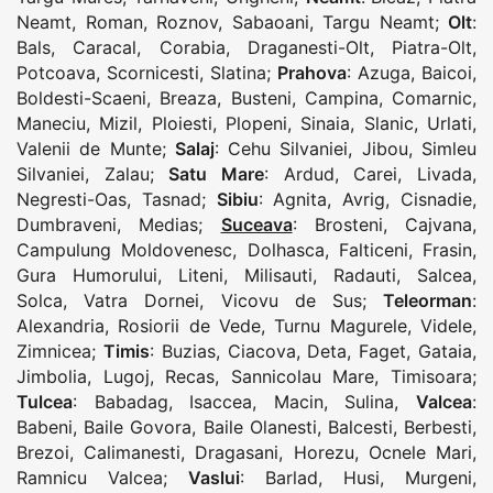
Neamt
,
Roman
,
Roznov
,
Sabaoani
,
Targu Neamt
;
Olt
:
Bals
,
Caracal
,
Corabia
,
Draganesti-Olt
,
Piatra-Olt
,
Potcoava
,
Scornicesti
,
Slatina
;
Prahova
:
Azuga
,
Baicoi
,
Boldesti-Scaeni
,
Breaza
,
Busteni
,
Campina
,
Comarnic
,
Maneciu
,
Mizil
,
Ploiesti
,
Plopeni
,
Sinaia
,
Slanic
,
Urlati
,
Valenii de Munte
;
Salaj
:
Cehu Silvaniei
,
Jibou
,
Simleu
Silvaniei
,
Zalau
;
Satu Mare
:
Ardud
,
Carei
,
Livada
,
Negresti-Oas
,
Tasnad
;
Sibiu
:
Agnita
,
Avrig
,
Cisnadie
,
Dumbraveni
,
Medias
;
Suceava
:
Brosteni
,
Cajvana
,
Campulung Moldovenesc
,
Dolhasca
,
Falticeni
,
Frasin
,
Gura Humorului
,
Liteni
,
Milisauti
,
Radauti
,
Salcea
,
Solca
,
Vatra Dornei
,
Vicovu de Sus
;
Teleorman
:
Alexandria
,
Rosiorii de Vede
,
Turnu Magurele
,
Videle
,
Zimnicea
;
Timis
:
Buzias
,
Ciacova
,
Deta
,
Faget
,
Gataia
,
Jimbolia
,
Lugoj
,
Recas
,
Sannicolau Mare
,
Timisoara
;
Tulcea
:
Babadag
,
Isaccea
,
Macin
,
Sulina
,
Valcea
:
Babeni
,
Baile Govora
,
Baile Olanesti
,
Balcesti
,
Berbesti
,
Brezoi
,
Calimanesti
,
Dragasani
,
Horezu
,
Ocnele Mari
,
Ramnicu Valcea
;
Vaslui
:
Barlad
,
Husi
,
Murgeni
,