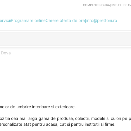
COMPANIE
INSPIRAȚII
STUDII DE C
ervicii
Programare online
Cerere oferta de preț
info@prettoni.ro
e Deva
elor de umbrire interioare si exterioare.
pozitie cea mai larga gama de produse, colectii, modele si culori pe 
sonalizate atat pentru acasa, cat si pentru institutii si firme.