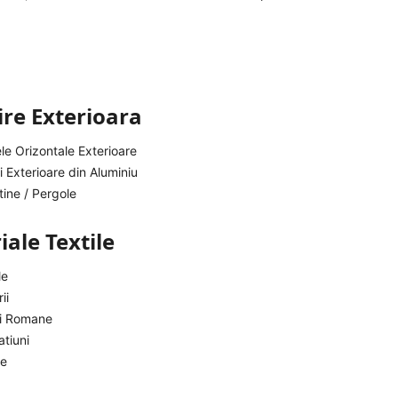
re Exterioara
le Orizontale Exterioare
i Exterioare din Aluminiu
ine / Pergole
ale Textile
le
ii
ri Romane
tiuni
je