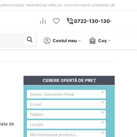
AZ
PROIECTE
B2B
SHOWROOM-URI
BLOG
CONTACT
HARTA SITE
BRAND-URI
0722-130-130
Contul meu
Coș
CERERE OFERTĂ DE PREȚ
piata de