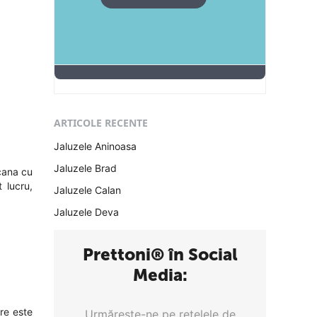
ARTICOLE RECENTE
Jaluzele Aninoasa
Jaluzele Brad
pcana cu
 lucru,
Jaluzele Calan
Jaluzele Deva
Prettoni® în Social
Media:
re este
Urmăreşte-ne pe reţelele de