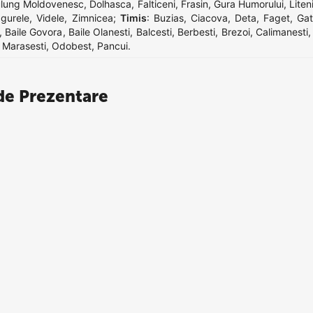
lung Moldovenesc
,
Dolhasca
,
Falticeni
,
Frasin
,
Gura Humorului
,
Liten
gurele
,
Videle
,
Zimnicea
;
Timis
:
Buzias
,
Ciacova
,
Deta
,
Faget
,
Gat
,
Baile Govora
,
Baile Olanesti
,
Balcesti
,
Berbesti
,
Brezoi
,
Calimanesti
,
Marasesti
,
Odobest
,
Pancui
.
e Prezentare