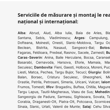
Serviciile de măsurare și montaj le rea
național și internațional:
Alba
:
Abrud
,
Aiud
,
Alba Iulia
,
Baia de Aries
,
Bla
Santana
,
Sebis
,
Vladimirescu
;
Arges
:
Campulung
Dofteana
,
Moinesti
,
Onesti
,
Slanic-Moldova
,
Targu O
Beclean
,
Bistrita
,
Nasaud
,
Sangeorz-Bai
;
Botos
Fagaras
,
Feldioara
,
Predeal
,
Rasnov
,
Sacele
,
Zarnesti
;
Bu
Caras-Severin
:
Anina
,
Baile Herculane
,
Bocsa
,
Caranse
Basarabi
,
Cernavoda
,
Harsova
,
Eforie
,
Mamaia
,
Man
Secuiesc
;
Dambovita
:
Fieni
,
Gaesti
,
Holboca
,
Moreni
,
Puc
Liesti
,
Matca
,
Pechea
,
Targu Bujor
,
Tecuci
;
Giurgiu
:
Boli
Balan
,
Borsec
,
Cristuru Secuiesc
,
Gheorgheni
,
Mi
Orastie
,
Petrila
,
Petrosani
,
Simeria
,
Uricani
,
Vulcan
;
Ialom
Frumos
,
Tomesti
;
Ilfov
:
Bragadiru
,
Buftea
,
Chitila
,
Magure
Targu Lapus
,
Tautii-Magheraus
,
Viseu de Sus
;
Mehedin
Sangeorgiu de Padure
,
Sarmasu
,
Sighisoara
,
Sovata
,
T
Corabia
,
Draganesti-Olt
,
Piatra-Olt
,
Potcoava
,
Scornices
Sinaia
,
Slanic
,
Urlati
,
Valenii de Munte
;
Salaj
:
Cehu Silva