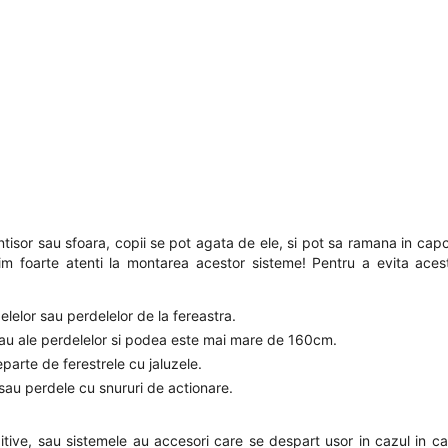
lantisor sau sfoara, copii se pot agata de ele, si pot sa ramana in ca
fim foarte atenti la montarea acestor sisteme! Pentru a evita acest
zelelor sau perdelelor de la fereastra.
r sau ale perdelelor si podea este mai mare de 160cm.
eparte de ferestrele cu jaluzele.
e sau perdele cu snururi de actionare.
tive, sau sistemele au accesori care se despart usor in cazul in ca