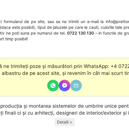
 formularul de pe site, sau sa ne trimiti un e-mail la
info@pretton
daca este posibil), tipul de jaluzele pe care le cauti, culorile tale pr
nativ ne poti suna pe numarul de tel.
0722 130 130
– in functie de gr
rt timp posibil!
 ne trimiteți poze și măsurători prin WhatsApp: +4 072
 albastru de pe acest site, şi revenim în cât mai scurt t
, producţia și montarea sistemelor de umbrire unice pentr
ţi finali ci și cu arhitecţi, designeri de interior/exterior și 
Detalii >