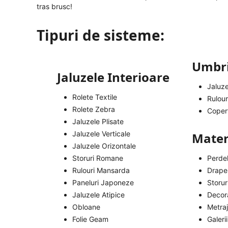
tras brusc!
Tipuri de sisteme:
Umbri
Jaluzele Interioare
Jaluze
Rolete Textile
Rulour
Rolete Zebra
Copert
Jaluzele Plisate
Jaluzele Verticale
Materi
Jaluzele Orizontale
Storuri Romane
Perde
Rulouri Mansarda
Draper
Paneluri Japoneze
Storu
Jaluzele Atipice
Decora
Obloane
Metra
Folie Geam
Galerii