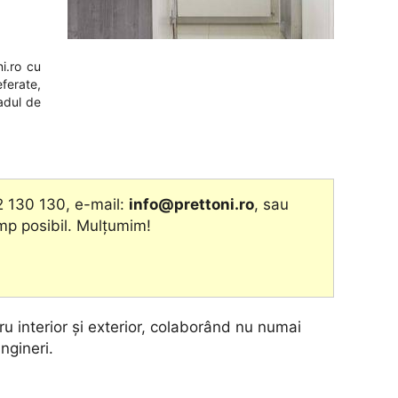
i.ro
cu
eferate,
adul de
2 130 130, e-mail:
info@prettoni.ro
, sau
imp posibil. Mulțumim!
u interior și exterior, colaborând nu numai
ingineri.