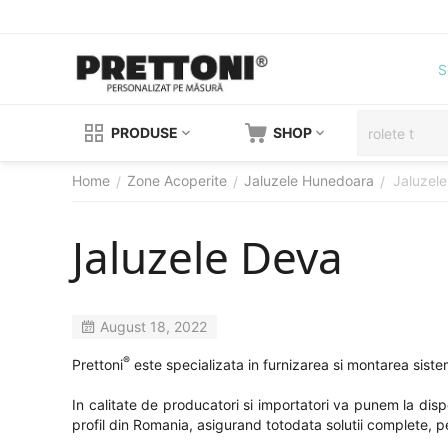
S
PRODUSE
SHOP
Home
Zone Acoperite
Jaluzele Hunedoara
Jaluzel
/
/
/
Jaluzele Deva
August 18, 2022
®
Prettoni
este specializata in furnizarea si montarea sistem
In calitate de producatori si importatori va punem la dis
profil din Romania, asigurand totodata solutii complete, per