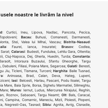
dusele noastre le livrăm la nivel
ad
:
Curtici
,
Ineu
,
Lipova
,
Nadlac
,
Pancota
,
Pecica
,
Topoloveni
;
Bacau
:
Buhusi
,
Comanesti
,
Darmanesti
,
alonta
,
Stei
,
Valea lui Mihai
,
Vascau
;
Bistrita-Nasaud
:
aila
:
Faurei
,
Ianca
,
Insuratei
;
Brasov
:
Codlea
,
 Sarat
;
Calarasi
:
Budesti
,
Fundulea
,
Lehliu Gara
,
Oltenita
;
ii
,
Cluj-Napoca
,
Dej
,
Gherla
,
Huedin
,
Turda
;
Constanta
:
Baraolt
,
Intorsura Buzaului
,
Sfantu Gheorghe
,
Targu
a
,
Dabuleni
,
Filiasi
,
Poiana Mare
,
Segarcea
;
Galati
:
Beresti
,
gu Jiu
,
Ticleni
,
Tismana
,
Turceni
;
Harghita
:
Baile Tusnad
,
ra
:
Aninoasa
,
Brad
,
Calan
,
Deva
,
Hateg
,
Lupeni
,
ziceni
;
Iasi
:
Belcesti
,
Harlau
,
Pascani
,
Podu Iloaiei
,
Targu
ia Mare
,
Baia Sprie
,
Borsa
,
Sighetu Marmatiei
,
Silimeghiu
,
 Mare
;
Mures
:
Iernut
,
Ludus
,
Miercurea Nirajului
,
Reghin
,
an
,
Roznov
,
Sabaoani
,
Targu Neamt
;
Olt
:
Bals
,
Caracal
,
ni
,
Campina
,
Comarnic
,
Maneciu
,
Mizil
,
Ploiesti
,
Plopeni
,
da
,
Negresti-Oas
,
Tasnad
;
Sibiu
:
Agnita
,
Avrig
,
Cisnadie
,