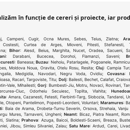
lizăm în funcție de cereri și proiecte, iar pro
j
,
Campeni
,
Cugir
,
Ocna Mures
,
Sebes
,
Teius
,
Zlatna
;
Ar
,
Costesti
,
Curtea de Arges
,
Mioveni
,
Pitesti
,
Stefanesti
,
cna
;
Bihor
:
Alesd
,
Beius
,
Marghita
,
Nucet
,
Oradea
,
Sacueni
,
S
ani
:
Darabani
,
Bucecea
,
Dorohoi
,
Flamanzi
,
Saveni
;
Br
curesti
:
Baneasa
;
Buzau
:
Nehoiu
,
Patarlagele
,
Pogoanele
,
Ramnicu
bes
,
Moldova Noua
,
Oravita
,
Otelu Rosu
,
Resita
;
Cluj
:
Campia Turz
galia
,
Medgidia
,
Navodari
,
Negru Voda
,
Ovidiu
;
Covasna
:
ioasa
,
Racari
,
Targoviste
,
Titu
;
Dolj
:
Bailesti
,
Bechet
,
Calafat
,
Craiov
ntin-Vale
,
Mihailesti
;
Gorj
:
Bumbesti-Jiu
,
Motru
,
Novaci
,
Rovinari
,
Tar
ercurea-Ciuc
,
Odorheiu Secuiesc
,
Toplita
,
Vlahita
;
Hunedoa
ita
:
Amara
,
Cazanesti
,
Fetesti
,
Fierbinti-Targ
,
Slobozia
,
Tandarei
,
Ur
le
,
Otopeni
,
Pantelimon
,
Popesti-Leordeni
,
Voluntari
;
Maramures
:
Ba
ti
:
Baia de Arama
,
Drobeta-Turnu Severin
,
Orsova
,
Strehaia
,
Vanju
argu Mures
,
Tarnaveni
,
Ungheni
;
Neamt
:
Bicaz
,
Piatra Neamt
,
Rom
ti
,
Slatina
;
Prahova
:
Azuga
,
Baicoi
,
Boldesti-Scaeni
,
Breaza
,
Buste
niei
,
Jibou
,
Simleu Silvaniei
,
Zalau
;
Satu Mare
:
Ardud
,
Carei
,
Liva