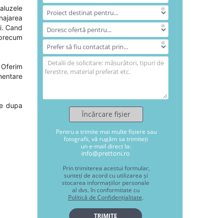
jaluzele
najarea
ei. Cand
e precum
! Oferim
imentare
te dupa