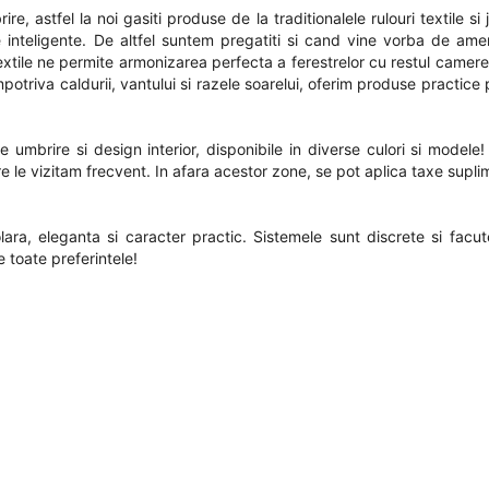
, astfel la noi gasiti produse de la traditionalele rulouri textile si 
 inteligente. De altfel suntem pregatiti si cand vine vorba de ame
 textile ne permite armonizarea perfecta a ferestrelor cu restul camer
mpotriva caldurii, vantului si razele soarelui, oferim produse practic
 umbrire si design interior, disponibile in diverse culori si modele
re le vizitam frecvent. In afara acestor zone, se pot aplica taxe supl
lara, eleganta si caracter practic. Sistemele sunt discrete si facu
 toate preferintele!