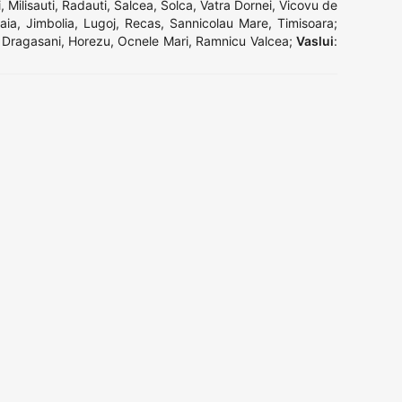
i
,
Milisauti
,
Radauti
,
Salcea
,
Solca
,
Vatra Dornei
,
Vicovu de
aia
,
Jimbolia
,
Lugoj
,
Recas
,
Sannicolau Mare
,
Timisoara
;
,
Dragasani
,
Horezu
,
Ocnele Mari
,
Ramnicu Valcea
;
Vaslui
: