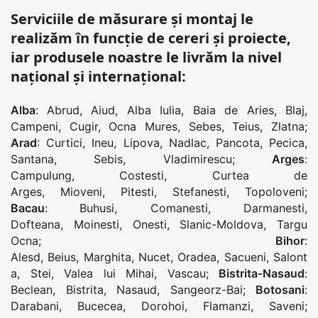
Serviciile de măsurare și montaj le
realizăm în funcție de cereri și proiecte,
iar produsele noastre le livrăm la nivel
național și internațional:
Alba
:
Abrud
,
Aiud
,
Alba Iulia
,
Baia de Aries
,
Blaj
,
Campeni
,
Cugir
,
Ocna Mures
,
Sebes
,
Teius
,
Zlatna
;
Arad
:
Curtici
,
Ineu
,
Lipova
,
Nadlac
,
Pancota
,
Pecica
,
Santana
,
Sebis
,
Vladimirescu
;
Arges
:
Campulung
,
Costesti
,
Curtea de
Arges
,
Mioveni
,
Pitesti
,
Stefanesti
,
Topoloveni
;
Bacau
:
Buhusi
,
Comanesti
,
Darmanesti
,
Dofteana
,
Moinesti
,
Onesti
,
Slanic-Moldova
,
Targu
Ocna
;
Bihor
:
Alesd
,
Beius
,
Marghita
,
Nucet
,
Oradea
,
Sacueni
,
Salont
a
,
Stei
,
Valea lui Mihai
,
Vascau
;
Bistrita-Nasaud
:
Beclean
,
Bistrita
,
Nasaud
,
Sangeorz-Bai
;
Botosani
:
Darabani
,
Bucecea
,
Dorohoi
,
Flamanzi
,
Saveni
;