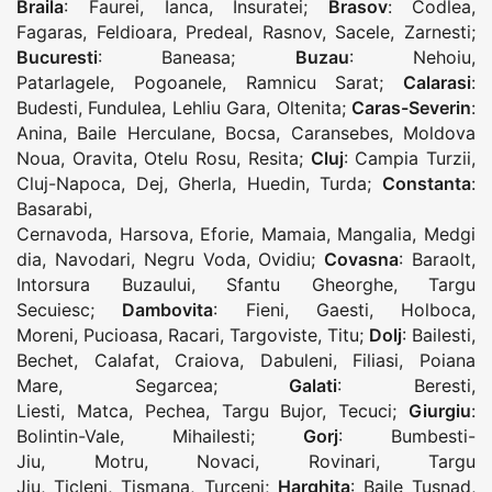
Braila
:
Faurei
,
Ianca
,
Insuratei
;
Brasov
:
Codlea
,
Fagaras
,
Feldioara
,
Predeal
,
Rasnov
,
Sacele
,
Zarnesti
;
Bucuresti
:
Baneasa
;
Buzau
:
Nehoiu
,
Patarlagele
,
Pogoanele
,
Ramnicu Sarat
;
Calarasi
:
Budesti
,
Fundulea
,
Lehliu Gara
,
Oltenita
;
Caras-Severin
:
Anina
,
Baile Herculane
,
Bocsa
,
Caransebes
,
Moldova
Noua
,
Oravita
,
Otelu Rosu
,
Resita
;
Cluj
:
Campia Turzii
,
Cluj-Napoca
,
Dej
,
Gherla
,
Huedin
,
Turda
;
Constanta
:
Basarabi
,
Cernavoda
,
Harsova
,
Eforie
,
Mamaia
,
Mangalia
,
Medgi
dia
,
Navodari
,
Negru Voda
,
Ovidiu
;
Covasna
:
Baraolt
,
Intorsura Buzaului
,
Sfantu Gheorghe
,
Targu
Secuiesc
;
Dambovita
:
Fieni
,
Gaesti
,
Holboca
,
Moreni
,
Pucioasa
,
Racari
,
Targoviste
,
Titu
;
Dolj
:
Bailesti
,
Bechet
,
Calafat
,
Craiova
,
Dabuleni
,
Filiasi
,
Poiana
Mare
,
Segarcea
;
Galati
:
Beresti
,
Liesti
,
Matca
,
Pechea
,
Targu Bujor
,
Tecuci
;
Giurgiu
:
Bolintin-Vale
,
Mihailesti
;
Gorj
:
Bumbesti-
Jiu
,
Motru
,
Novaci
,
Rovinari
,
Targu
Jiu
,
Ticleni
,
Tismana
,
Turceni
;
Harghita
:
Baile Tusnad
,