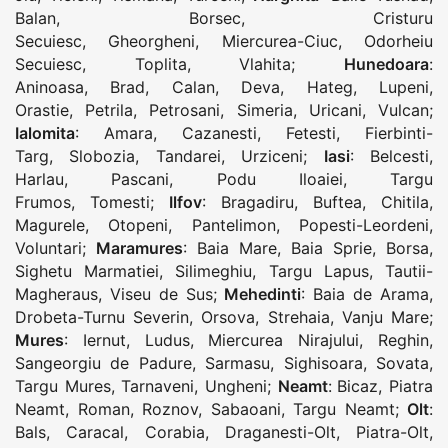
Balan
,
Borsec
,
Cristuru
Secuiesc
,
Gheorgheni
,
Miercurea-Ciuc
,
Odorheiu
Secuiesc
,
Toplita
,
Vlahita
;
Hunedoara
:
Aninoasa
,
Brad
,
Calan
,
Deva
,
Hateg
,
Lupeni
,
Orastie
,
Petrila
,
Petrosani
,
Simeria
,
Uricani
,
Vulcan
;
Ialomita
:
Amara
,
Cazanesti
,
Fetesti
,
Fierbinti-
Targ
,
Slobozia
,
Tandarei
,
Urziceni
;
Iasi
:
Belcesti
,
Harlau
,
Pascani
,
Podu Iloaiei
,
Targu
Frumos
,
Tomesti
;
Ilfov
:
Bragadiru
,
Buftea
,
Chitila
,
Magurele
,
Otopeni
,
Pantelimon
,
Popesti-Leordeni
,
Voluntari
;
Maramures
:
Baia Mare
,
Baia Sprie
,
Borsa
,
Sighetu Marmatiei
,
Silimeghiu
,
Targu Lapus
,
Tautii-
Magheraus
,
Viseu de Sus
;
Mehedinti
:
Baia de Arama
,
Drobeta-Turnu Severin
,
Orsova
,
Strehaia
,
Vanju Mare
;
Mures
:
Iernut
,
Ludus
,
Miercurea Nirajului
,
Reghin
,
Sangeorgiu de Padure
,
Sarmasu
,
Sighisoara
,
Sovata
,
Targu Mures
,
Tarnaveni
,
Ungheni
;
Neamt
:
Bicaz
,
Piatra
Neamt
,
Roman
,
Roznov
,
Sabaoani
,
Targu Neamt
;
Olt
:
Bals
,
Caracal
,
Corabia
,
Draganesti-Olt
,
Piatra-Olt
,