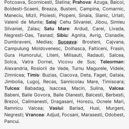
Potcoava
,
Scornicesti
,
Slatina
;
Prahova
:
Azuga
,
Baicoi
,
Boldesti-Scaeni
,
Breaza
,
Busteni
,
Campina
,
Comarnic
,
Maneciu
,
Mizil
,
Ploiesti
,
Plopeni
,
Sinaia
,
Slanic
,
Urlati
,
Valenii de Munte
;
Salaj
:
Cehu Silvaniei
,
Jibou
,
Simleu
Silvaniei
,
Zalau
;
Satu Mare
:
Ardud
,
Carei
,
Livada
,
Negresti-Oas
,
Tasnad
;
Sibiu
:
Agnita
,
Avrig
,
Cisnadie
,
Dumbraveni
,
Medias
;
Suceava
:
Brosteni
,
Cajvana
,
Campulung Moldovenesc
,
Dolhasca
,
Falticeni
,
Frasin
,
Gura Humorului
,
Liteni
,
Milisauti
,
Radauti
,
Salcea
,
Solca
,
Vatra Dornei
,
Vicovu de Sus
;
Teleorman
:
Alexandria
,
Rosiorii de Vede
,
Turnu Magurele
,
Videle
,
Zimnicea
;
Timis
:
Buzias
,
Ciacova
,
Deta
,
Faget
,
Gataia
,
Jimbolia
,
Lugoj
,
Recas
,
Sannicolau Mare
,
Timisoara
;
Tulcea
:
Babadag
,
Isaccea
,
Macin
,
Sulina
,
Valcea
:
Babeni
,
Baile Govora
,
Baile Olanesti
,
Balcesti
,
Berbesti
,
Brezoi
,
Calimanesti
,
Dragasani
,
Horezu
,
Ocnele Mari
,
Ramnicu Valcea
;
Vaslui
:
Barlad
,
Husi
,
Murgeni
,
Negresti
;
Vrancea
:
Adjud
,
Focsani
,
Marasesti
,
Odobest
,
Pancui
.