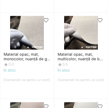
Material opac, mat,
Material opac, mat,
monocolor, nuanță de gri
multicolor, nuanță de bej
cald, material cu strat alb
deschis și argintiu,
0.0
0.0
cauciucat pe s...
material cu strat al...
în stoc
în stoc
[Contactati-ne pentru un pret]
[Contactati-ne pentru un pret]