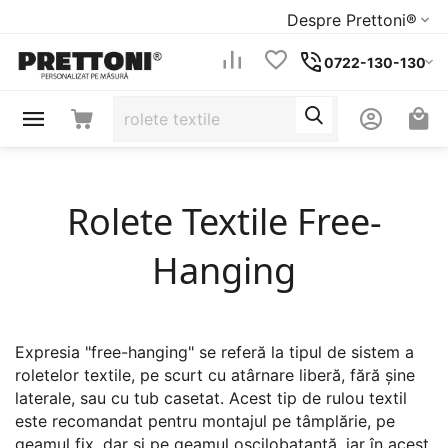
Despre Prettoni®
0722-130-130
Rolete Textile Free-
Hanging
Expresia "free-hanging" se referă la tipul de sistem a
roletelor textile, pe scurt cu atârnare liberă, fără șine
laterale, sau cu tub casetat. Acest tip de rulou textil
este recomandat pentru montajul pe tâmplărie, pe
geamul fix, dar și pe geamul oscilobatantă, iar în acest