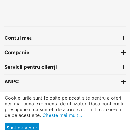
Contul meu
Companie
Servicii pentru clienți
ANPC
Contact
Cookie-urile sunt folosite pe acest site pentru a oferi
cea mai buna experienta de utilizator. Daca continuati,
presupunem ca sunteti de acord sa primiti cookie-uri
de pe acest site.
Citeste mai mult...
®
PRETTONI
- All rights reserved.
© Copyright 2004-2025 Bexmon™ Marketing | Host by:
BexHost.com
|
Sunt de acord
Programming by:
Pagelex.com