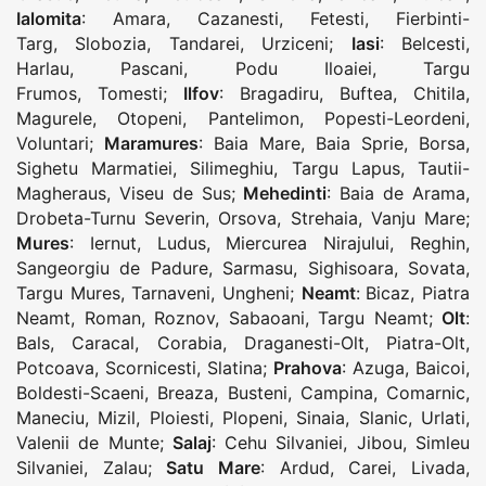
Ialomita
:
Amara
,
Cazanesti
,
Fetesti
,
Fierbinti-
Targ
,
Slobozia
,
Tandarei
,
Urziceni
;
Iasi
:
Belcesti
,
Harlau
,
Pascani
,
Podu Iloaiei
,
Targu
Frumos
,
Tomesti
;
Ilfov
:
Bragadiru
,
Buftea
,
Chitila
,
Magurele
,
Otopeni
,
Pantelimon
,
Popesti-Leordeni
,
Voluntari
;
Maramures
:
Baia Mare
,
Baia Sprie
,
Borsa
,
Sighetu Marmatiei
,
Silimeghiu
,
Targu Lapus
,
Tautii-
Magheraus
,
Viseu de Sus
;
Mehedinti
:
Baia de Arama
,
Drobeta-Turnu Severin
,
Orsova
,
Strehaia
,
Vanju Mare
;
Mures
:
Iernut
,
Ludus
,
Miercurea Nirajului
,
Reghin
,
Sangeorgiu de Padure
,
Sarmasu
,
Sighisoara
,
Sovata
,
Targu Mures
,
Tarnaveni
,
Ungheni
;
Neamt
:
Bicaz
,
Piatra
Neamt
,
Roman
,
Roznov
,
Sabaoani
,
Targu Neamt
;
Olt
:
Bals
,
Caracal
,
Corabia
,
Draganesti-Olt
,
Piatra-Olt
,
Potcoava
,
Scornicesti
,
Slatina
;
Prahova
:
Azuga
,
Baicoi
,
Boldesti-Scaeni
,
Breaza
,
Busteni
,
Campina
,
Comarnic
,
Maneciu
,
Mizil
,
Ploiesti
,
Plopeni
,
Sinaia
,
Slanic
,
Urlati
,
Valenii de Munte
;
Salaj
:
Cehu Silvaniei
,
Jibou
,
Simleu
Silvaniei
,
Zalau
;
Satu Mare
:
Ardud
,
Carei
,
Livada
,