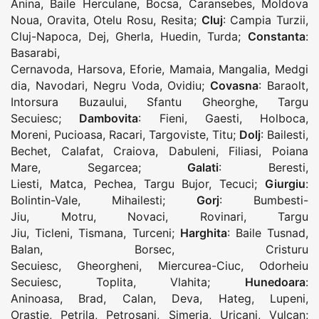
Anina
,
Baile Herculane
,
Bocsa
,
Caransebes
,
Moldova
Noua
,
Oravita
,
Otelu Rosu
,
Resita
;
Cluj
:
Campia Turzii
,
Cluj-Napoca
,
Dej
,
Gherla
,
Huedin
,
Turda
;
Constanta
:
Basarabi
,
Cernavoda
,
Harsova
,
Eforie
,
Mamaia
,
Mangalia
,
Medgi
dia
,
Navodari
,
Negru Voda
,
Ovidiu
;
Covasna
:
Baraolt
,
Intorsura Buzaului
,
Sfantu Gheorghe
,
Targu
Secuiesc
;
Dambovita
:
Fieni
,
Gaesti
,
Holboca
,
Moreni
,
Pucioasa
,
Racari
,
Targoviste
,
Titu
;
Dolj
:
Bailesti
,
Bechet
,
Calafat
,
Craiova
,
Dabuleni
,
Filiasi
,
Poiana
Mare
,
Segarcea
;
Galati
:
Beresti
,
Liesti
,
Matca
,
Pechea
,
Targu Bujor
,
Tecuci
;
Giurgiu
:
Bolintin-Vale
,
Mihailesti
;
Gorj
:
Bumbesti-
Jiu
,
Motru
,
Novaci
,
Rovinari
,
Targu
Jiu
,
Ticleni
,
Tismana
,
Turceni
;
Harghita
:
Baile Tusnad
,
Balan
,
Borsec
,
Cristuru
Secuiesc
,
Gheorgheni
,
Miercurea-Ciuc
,
Odorheiu
Secuiesc
,
Toplita
,
Vlahita
;
Hunedoara
:
Aninoasa
,
Brad
,
Calan
,
Deva
,
Hateg
,
Lupeni
,
Orastie
,
Petrila
,
Petrosani
,
Simeria
,
Uricani
,
Vulcan
;