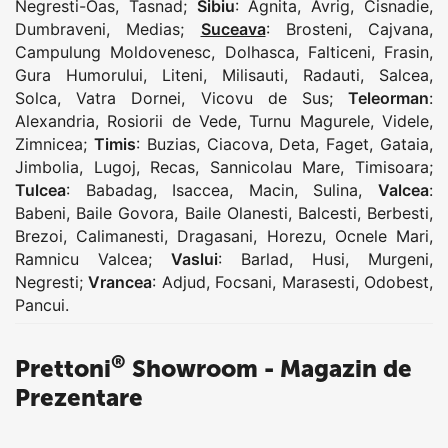
Negresti-Oas
,
Tasnad
;
Sibiu
:
Agnita
,
Avrig
,
Cisnadie
,
Dumbraveni
,
Medias
;
Suceava
:
Brosteni
,
Cajvana
,
Campulung Moldovenesc
,
Dolhasca
,
Falticeni
,
Frasin
,
Gura Humorului
,
Liteni
,
Milisauti
,
Radauti
,
Salcea
,
Solca
,
Vatra Dornei
,
Vicovu de Sus
;
Teleorman
:
Alexandria
,
Rosiorii de Vede
,
Turnu Magurele
,
Videle
,
Zimnicea
;
Timis
:
Buzias
,
Ciacova
,
Deta
,
Faget
,
Gataia
,
Jimbolia
,
Lugoj
,
Recas
,
Sannicolau Mare
,
Timisoara
;
Tulcea
:
Babadag
,
Isaccea
,
Macin
,
Sulina
,
Valcea
:
Babeni
,
Baile Govora
,
Baile Olanesti
,
Balcesti
,
Berbesti
,
Brezoi
,
Calimanesti
,
Dragasani
,
Horezu
,
Ocnele Mari
,
Ramnicu Valcea
;
Vaslui
:
Barlad
,
Husi
,
Murgeni
,
Negresti
;
Vrancea
:
Adjud
,
Focsani
,
Marasesti
,
Odobest
,
Pancui
.
®
Prettoni
Showroom - Magazin de
Prezentare