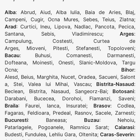
Alba
:
Abrud
,
Aiud
,
Alba Iulia
,
Baia de Aries
,
Blaj
,
Campeni
,
Cugir
,
Ocna Mures
,
Sebes
,
Teius
,
Zlatna
;
Arad
:
Curtici
,
Ineu
,
Lipova
,
Nadlac
,
Pancota
,
Pecica
,
Santana
,
Sebis
,
Vladimirescu
;
Arges
:
Campulung
,
Costesti
,
Curtea de
Arges
,
Mioveni
,
Pitesti
,
Stefanesti
,
Topoloveni
;
Bacau
:
Buhusi
,
Comanesti
,
Darmanesti
,
Dofteana
,
Moinesti
,
Onesti
,
Slanic-Moldova
,
Targu
Ocna
;
Bihor
:
Alesd
,
Beius
,
Marghita
,
Nucet
,
Oradea
,
Sacueni
,
Salont
a
,
Stei
,
Valea lui Mihai
,
Vascau
;
Bistrita-Nasaud
:
Beclean
,
Bistrita
,
Nasaud
,
Sangeorz-Bai
;
Botosani
:
Darabani
,
Bucecea
,
Dorohoi
,
Flamanzi
,
Saveni
;
Braila
:
Faurei
,
Ianca
,
Insuratei
;
Brasov
:
Codlea
,
Fagaras
,
Feldioara
,
Predeal
,
Rasnov
,
Sacele
,
Zarnesti
;
Bucuresti
:
Baneasa
;
Buzau
:
Nehoiu
,
Patarlagele
,
Pogoanele
,
Ramnicu Sarat
;
Calarasi
:
Budesti
,
Fundulea
,
Lehliu Gara
,
Oltenita
;
Caras-Severin
: