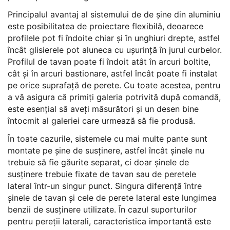
Principalul avantaj al sistemului de de șine din aluminiu
este posibilitatea de proiectare flexibilă, deoarece
profilele pot fi îndoite chiar și în unghiuri drepte, astfel
încât glisierele pot aluneca cu ușurință în jurul curbelor.
Profilul de tavan poate fi îndoit atât în arcuri boltite,
cât și în arcuri bastionare, astfel încât poate fi instalat
pe orice suprafață de perete. Cu toate acestea, pentru
a vă asigura că primiți galeria potrivită după comandă,
este esențial să aveți măsurători și un desen bine
întocmit al galeriei care urmează să fie produsă.
În toate cazurile, sistemele cu mai multe pante sunt
montate pe șine de susținere, astfel încât șinele nu
trebuie să fie găurite separat, ci doar șinele de
susținere trebuie fixate de tavan sau de peretele
lateral într-un singur punct. Singura diferență între
șinele de tavan și cele de perete lateral este lungimea
benzii de susținere utilizate. În cazul suporturilor
pentru pereții laterali, caracteristica importantă este